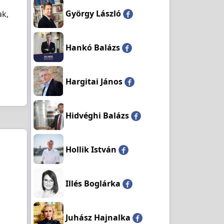
György László
ak,
Hankó Balázs
Hargitai János
Hidvéghi Balázs
Hollik István
Illés Boglárka
Juhász Hajnalka