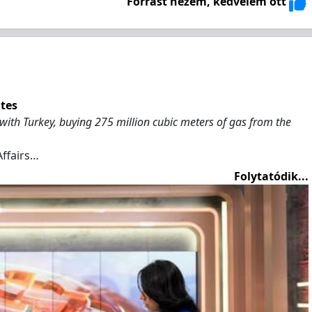
Forrást nézem, kedvelem ott
tes
ith Turkey, buying 275 million cubic meters of gas from the
Affairs…
Folytatódik...