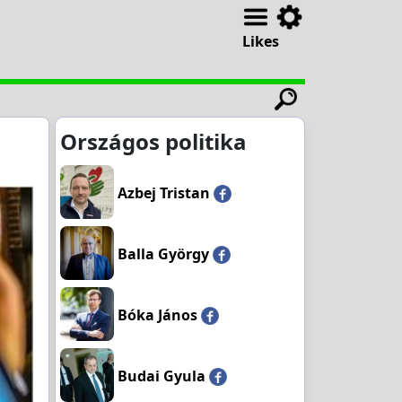
Likes
Országos politika
Azbej Tristan
Balla György
Bóka János
Budai Gyula