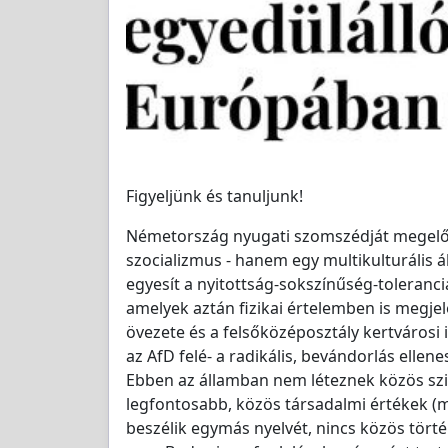
Figyeljünk és tanuljunk!
Németország nyugati szomszédját megelőz
szocializmus - hanem egy multikulturális ál
egyesít a nyitottság-sokszínűség-toleranci
amelyek aztán fizikai értelemben is megjel
övezete és a felsőközéposztály kertvárosi 
az AfD felé- a radikális, bevándorlás ellen
Ebben az államban nem léteznek közös szim
legfontosabb, közös társadalmi értékek (mi
beszélik egymás nyelvét, nincs közös törté