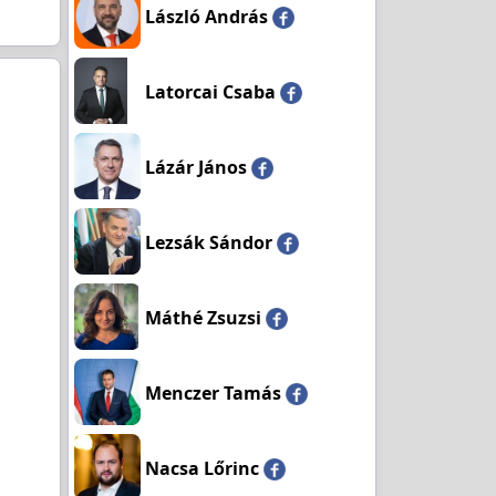
László András
Latorcai Csaba
Lázár János
Lezsák Sándor
Máthé Zsuzsi
Menczer Tamás
Nacsa Lőrinc