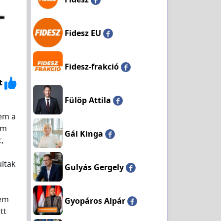
Fidesz EU
Fidesz-frakció
t
Fülöp Attila
em a
em
Gál Kinga
,
ultak
Gulyás Gergely
nem
Gyopáros Alpár
tt