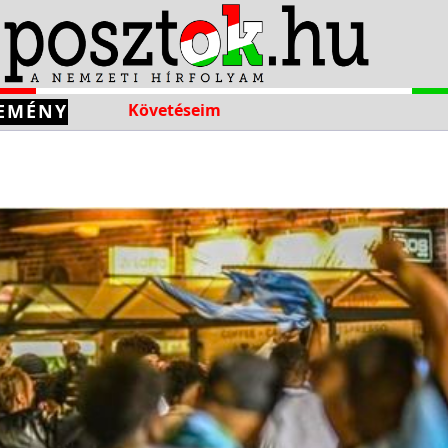
EMÉNY
Követéseim