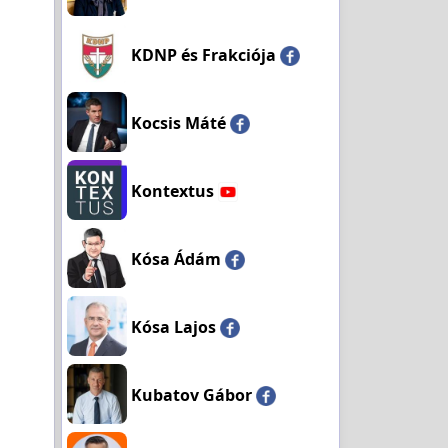
KDNP és Frakciója
Kocsis Máté
Kontextus
Kósa Ádám
Kósa Lajos
Kubatov Gábor