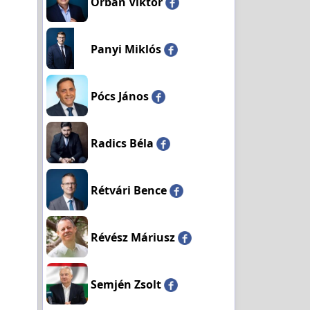
Orbán Viktor
Panyi Miklós
Pócs János
Radics Béla
Rétvári Bence
Révész Máriusz
Semjén Zsolt