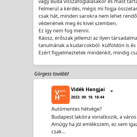
vagy Buda visszafoglalásakor és mást tart
Felmerül a kérdés, mégis mi fogja összetar
csak hát, minden sarokra nem lehet rendőrt
védenének meg és kivel szemben.
Ez így nem fog menni.
Káosz, erőszak jellemzi az ilyen társadalma
tanulnának a kudarcokból- külföldön is és 
Ezért figyelmeztetek mindenkit, mindig cs
Görgess tovább!
Vidék Hangjai
2023. 09. 18. 18:44
Autómentes hétvége?
Budapest lakóira vonatkozik, a város 
Amúgy ha jól emlékszem, ez sem iga
csak…