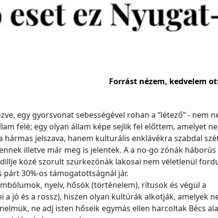
Forrást nézem, kedvelem ot
ve, egy gyorsvonat sebességével rohan a “létező” - nem n
lam felé; egy olyan állam képe sejlik fel előttem, amelyet n
a hármas jelszava, hanem kulturális enklávékra szabdal szét
ennek illetve már meg is jelentek. A a no-go zónák háborús
idillje közé szorult szürkezónák lakosai nem véletlenül ford
es párt 30%-os támogatottságnál jár.
bólumok, nyelv, hősök (történelem), rítusok és végül a
 a jó és a rossz), hiszen olyan kultúrák alkotják, amelyek 
nelmük, ne adj isten hőseik egymás ellen harcoltak Bécs ala