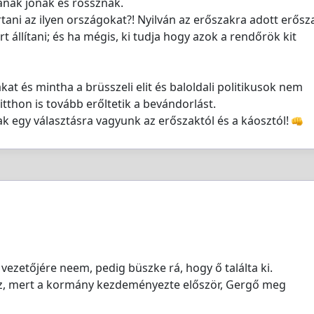
anak jónak és rossznak.
tani az ilyen országokat?! Nyilván az erőszakra adott erősz
 állítani; és ha mégis, ki tudja hogy azok a rendőrök kit
kat és mintha a brüsszeli elit és baloldali politikusok nem
itthon is tovább erőltetik a bevándorlást.
ak egy választásra vagyunk az erőszaktól és a káosztól!
vezetőjére neem, pedig büszke rá, hogy ő találta ki.
z, mert a kormány kezdeményezte először, Gergő meg