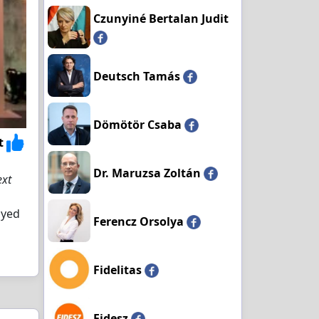
Czunyiné Bertalan Judit
Deutsch Tamás
Dömötör Csaba
t
Dr. Maruzsa Zoltán
ext
oyed
Ferencz Orsolya
Fidelitas
Fidesz