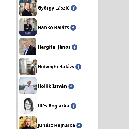
György László
Hankó Balázs
Hargitai János
Hidvéghi Balázs
Hollik István
Illés Boglárka
Juhász Hajnalka