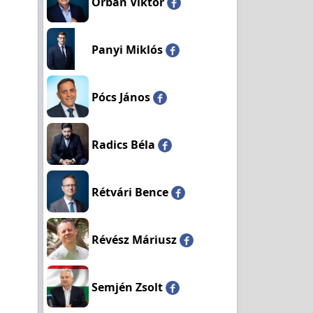
Orbán Viktor
Panyi Miklós
Pócs János
Radics Béla
Rétvári Bence
Révész Máriusz
Semjén Zsolt