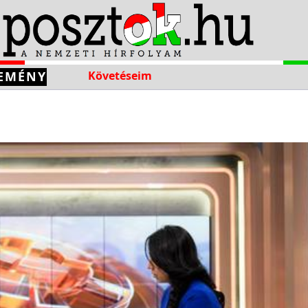
EMÉNY
Követéseim