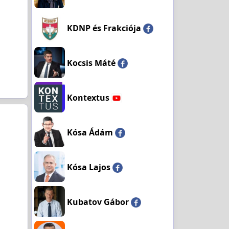
KDNP és Frakciója
Kocsis Máté
Kontextus
Kósa Ádám
Kósa Lajos
Kubatov Gábor