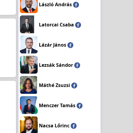
László András
Latorcai Csaba
Lázár János
Lezsák Sándor
Máthé Zsuzsi
Menczer Tamás
Nacsa Lőrinc