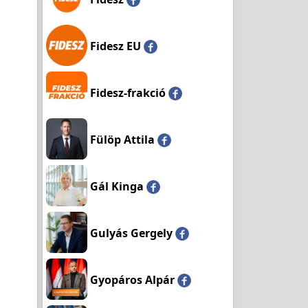
Fidesz EU
Fidesz-frakció
Fülöp Attila
Gál Kinga
Gulyás Gergely
Gyopáros Alpár