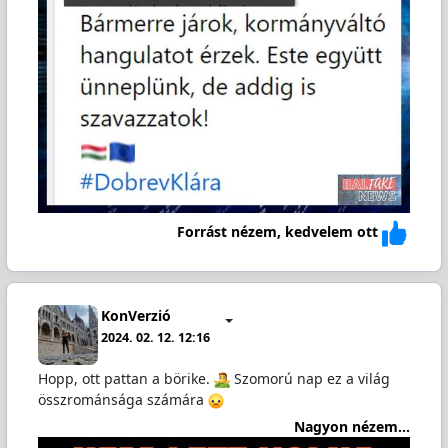
Forrást nézem, kedvelem ott
KonVerzió
2024. 02. 12. 12:16
Hopp, ott pattan a börike.
️ Szomorú nap ez a világ
összrománsága számára
Nagyon nézem...