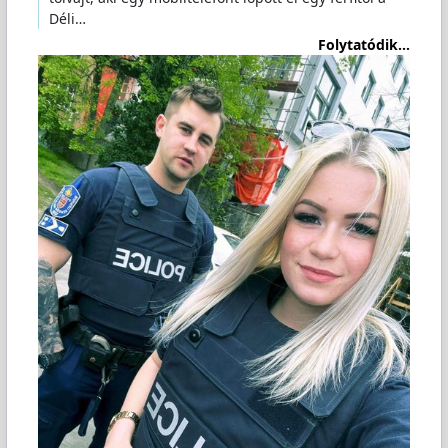
Déli…
Folytatódik...