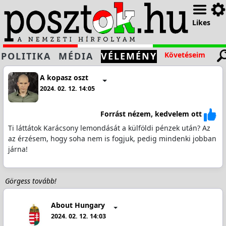
Likes
POLITIKA
MÉDIA
VÉLEMÉNY
Követéseim
A kopasz oszt
2024. 02. 12. 14:05
Forrást nézem, kedvelem ott
Ti láttátok Karácsony lemondását a külföldi pénzek után? Az
az érzésem, hogy soha nem is fogjuk, pedig mindenki jobban
járna!
Görgess tovább!
About Hungary
2024. 02. 12. 14:03