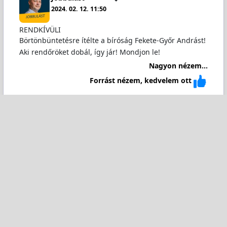
2024. 02. 12. 11:50
RENDKÍVÜLI
Börtönbüntetésre ítélte a bíróság Fekete-Győr Andrást!
Aki rendőröket dobál, így jár! Mondjon le!
Nagyon nézem...
Forrást nézem, kedvelem ott
Stefi Déri
2024. 02. 12. 12:43
FRISS: Börtönbüntetésre ítélte a bíróság a Momentum
képviselőjét Fekete-Győr Andrást, hivatalos személy
elleni erőszak bűntette miatt. Hamarosan kiderül, hogy
vajon a baloldalon is vállalják-e a…
Folytatódik...
Forrást nézem, kedvelem ott