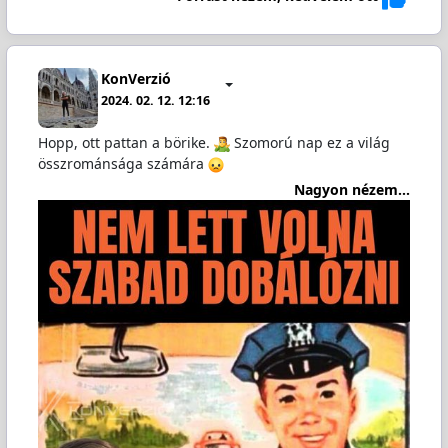
KonVerzió
2024. 02. 12. 12:16
Hopp, ott pattan a börike.
️ Szomorú nap ez a világ
összrománsága számára
Nagyon nézem...