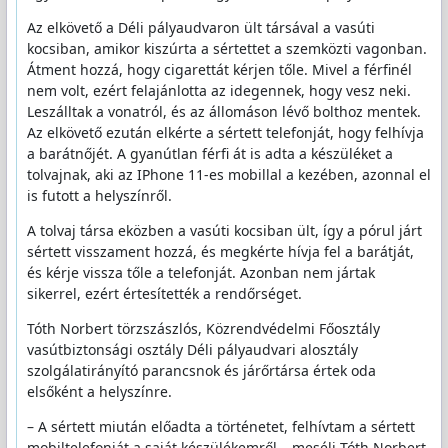
Az elkövető a Déli pályaudvaron ült társával a vasúti
kocsiban, amikor kiszúrta a sértettet a szemközti vagonban.
Átment hozzá, hogy cigarettát kérjen tőle. Mivel a férfinél
nem volt, ezért felajánlotta az idegennek, hogy vesz neki.
Leszálltak a vonatról, és az állomáson lévő bolthoz mentek.
Az elkövető ezután elkérte a sértett telefonját, hogy felhívja
a barátnőjét. A gyanútlan férfi át is adta a készüléket a
tolvajnak, aki az IPhone 11-es mobillal a kezében, azonnal el
is futott a helyszínről.
A tolvaj társa eközben a vasúti kocsiban ült, így a pórul járt
sértett visszament hozzá, és megkérte hívja fel a barátját,
és kérje vissza tőle a telefonját. Azonban nem jártak
sikerrel, ezért értesítették a rendőrséget.
Tóth Norbert törzszászlós, Közrendvédelmi Főosztály
vasútbiztonsági osztály Déli pályaudvari alosztály
szolgálatirányító parancsnok és járőrtársa értek oda
elsőként a helyszínre.
– A sértett miután előadta a történetet, felhívtam a sértett
mobiltelefonját a saját készülékemről – meséli Tóth Norbert.