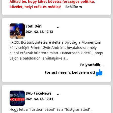
Állítsd be, hogy kiket követsz (országos politika,
közélet, helyi erők és média)!
Beállítom
Stefi Déri
2024. 02. 12. 12:43
FRISS: Börtönbüntetésre ítélte a bíróság a Momentum
képviselőjét Fekete-Győr Andrást, hivatalos személy
elleni erőszak bűntette miatt. Hamarosan kiderül, hogy
vajon a baloldalon is vállalják-e a…
Folytatódik...
Forrást nézem, kedvelem ott
BAL-FakeNews
2024. 02. 12. 12:54
Hogy lett a "füstbombából" és a "füstgránátból",