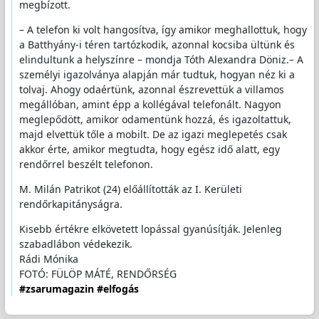
megbízott.
– A telefon ki volt hangosítva, így amikor meghallottuk, hogy
a Batthyány-i téren tartózkodik, azonnal kocsiba ültünk és
elindultunk a helyszínre – mondja Tóth Alexandra Döniz.– A
személyi igazolványa alapján már tudtuk, hogyan néz ki a
tolvaj. Ahogy odaértünk, azonnal észrevettük a villamos
megállóban, amint épp a kollégával telefonált. Nagyon
meglepődött, amikor odamentünk hozzá, és igazoltattuk,
majd elvettük tőle a mobilt. De az igazi meglepetés csak
akkor érte, amikor megtudta, hogy egész idő alatt, egy
rendőrrel beszélt telefonon.
M. Milán Patrikot (24) előállították az I. Kerületi
rendőrkapitányságra.
Kisebb értékre elkövetett lopással gyanúsítják. Jelenleg
szabadlábon védekezik.
Rádi Mónika
FOTÓ: FÜLÖP MÁTÉ, RENDŐRSÉG
#zsarumagazin
#elfogás