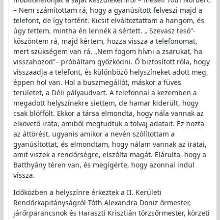
– Nem számítottam rá, hogy a gyanúsított felveszi majd a
telefont, de így történt. Kicsit elváltoztattam a hangom, és
úgy tettem, mintha én lennék a sértett. „ Szevasz tesó”-
köszöntem rá, majd kértem, hozza vissza a telefonomat,
mert szükségem van rá. „Nem fogom hívni a zsarukat, ha
visszahozod”– próbáltam győzködni. Ő biztosított róla, hogy
visszaadja a telefont, és különböző helyszíneket adott meg,
éppen hol van. Hol a buszmegállót, máskor a füves
területet, a Déli pályaudvart. A telefonnal a kezemben a
megadott helyszínekre siettem, de hamar kiderült, hogy
csak blöffölt. Ekkor a társa elmondta, hogy nála vannak az
elkövető irata, amiből megtudtuk a tolvaj adatait. Ez hozta
az áttörést, ugyanis amikor a nevén szólítottam a
gyanúsítottat, és elmondtam, hogy nálam vannak az iratai,
amit viszek a rendőrségre, elszólta magát. Elárulta, hogy a
Batthyány téren van, és megígérte, hogy azonnal indul
vissza.
Időközben a helyszínre érkeztek a II. Kerületi
Rendőrkapitányságról Tóth Alexandra Döniz őrmester,
járőrparancsnok és Haraszti Krisztián törzsőrmester, körzeti