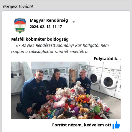
Görgess tovább!
Magyar Rendőrség
2024. 02. 12. 11:17
Másfél köbméter boldogság
‹›× Az NKE Rendészettudományi Kar hallgatói nem
csupán a cukiságfaktor szintjét emelték a…
Folytatódik...
Forrást nézem, kedvelem ott