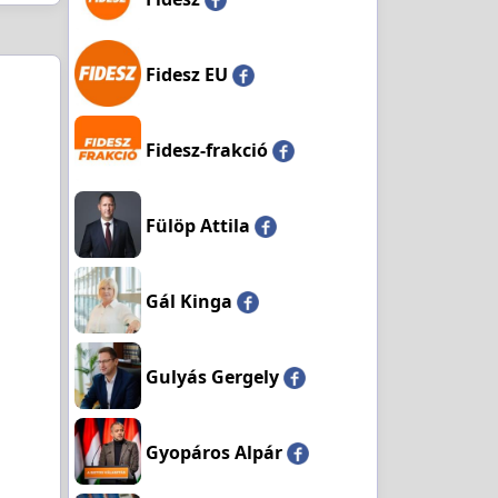
Fidesz EU
Fidesz-frakció
Fülöp Attila
Gál Kinga
Gulyás Gergely
Gyopáros Alpár