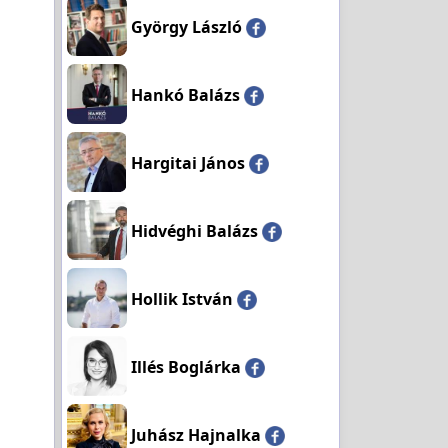
György László
Hankó Balázs
Hargitai János
Hidvéghi Balázs
Hollik István
Illés Boglárka
Juhász Hajnalka