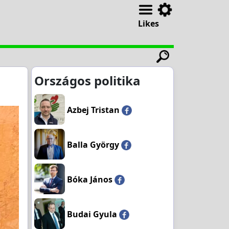
Likes
Országos politika
Azbej Tristan
Balla György
Bóka János
Budai Gyula