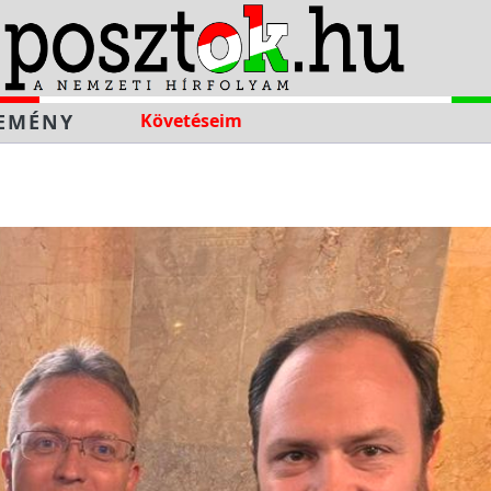
EMÉNY
Követéseim