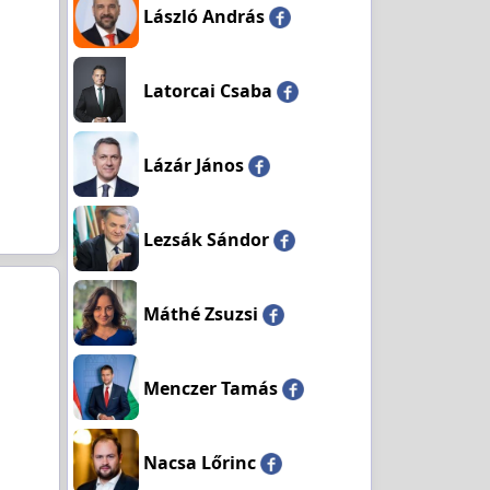
László András
Latorcai Csaba
Lázár János
Lezsák Sándor
Máthé Zsuzsi
Menczer Tamás
Nacsa Lőrinc