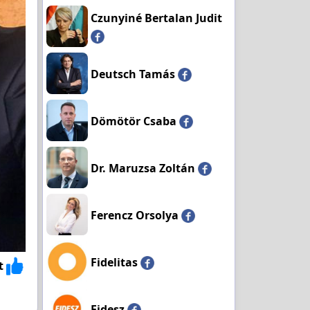
Czunyiné Bertalan Judit
Deutsch Tamás
Dömötör Csaba
Dr. Maruzsa Zoltán
Ferencz Orsolya
Fidelitas
t
Fidesz