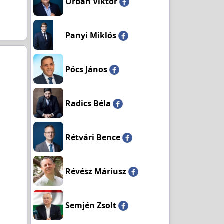
Orbán Viktor
Panyi Miklós
Pócs János
Radics Béla
Rétvári Bence
Révész Máriusz
Semjén Zsolt