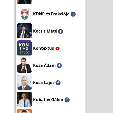
KDNP és Frakciója
Kocsis Máté
Kontextus
Kósa Ádám
Kósa Lajos
Kubatov Gábor