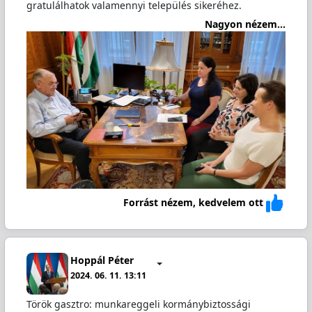
gratulálhatok valamennyi település sikeréhez.
Nagyon nézem...
Forrást nézem, kedvelem ott
Hoppál Péter
2024. 06. 11. 13:11
Török gasztro: munkareggeli kormánybiztossági