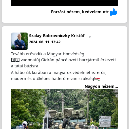
Forrást nézem, kedvelem ott
Szalay-Bobrovniczky Kristóf
2024. 06. 11. 13:42
Tovább erősödik a Magyar Honvédség!
1️⃣3️⃣ vadonatúj Gidrán páncélozott harcjármű érkezett
a tatai bázisra.
A háborúk korában a magyarok védelméhez erős,
modern és ütőképes haderőre van szükség!
Nagyon nézem...