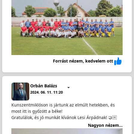
Forrást nézem, kedvelem ott
Orbán Balázs
2024. 06. 11. 11:20
Kunszentmiklóson is jártunk az elmúlt hetekben, és
most itt is győzött a béke!
Gratulálok, és jó munkát kívánok Lesi Árpádnak! 🤝🇭
Nagyon nézem...