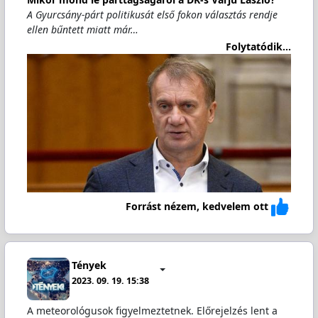
A Gyurcsány-párt politikusát első fokon választás rendje
ellen bűntett miatt már…
Folytatódik...
Forrást nézem, kedvelem ott
Tények
2023. 09. 19. 15:38
A meteorológusok figyelmeztetnek. Előrejelzés lent a