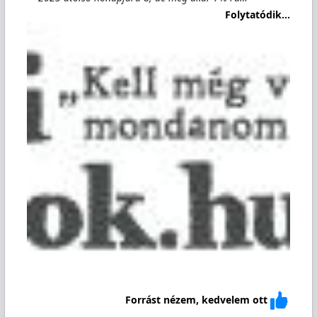
Folytatódik...
Forrást nézem, kedvelem ott