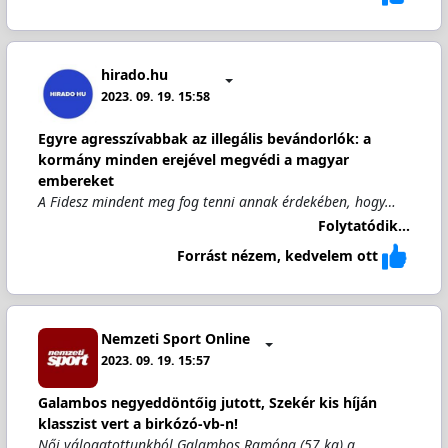
hirado.hu
2023. 09. 19. 15:58
Egyre agresszívabbak az illegális bevándorlók: a
kormány minden erejével megvédi a magyar
embereket
A Fidesz mindent meg fog tenni annak érdekében, hogy…
Folytatódik...
Forrást nézem, kedvelem ott
Nemzeti Sport Online
2023. 09. 19. 15:57
Galambos negyeddöntőig jutott, Szekér kis híján
klasszist vert a birkózó-vb-n!
Női válogatottunkból Galambos Ramóna (57 kg) a