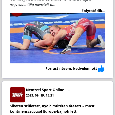
negyeddöntőig menetelt a…
Folytatódik...
Forrást nézem, kedvelem ott
Nemzeti Sport Online
2023. 09. 19. 15:21
Siketen született, nyolc műtéten átesett – most
kontinenscsúccsal Európa-bajnok lett