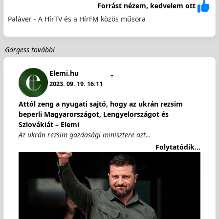
Forrást nézem, kedvelem ott
Paláver - A HírTV és a HírFM közös műsora
Görgess tovább!
Elemi.hu
2023. 09. 19. 16:11
Attól zeng a nyugati sajtó, hogy az ukrán rezsim
beperli Magyarországot, Lengyelországot és
Szlovákiát – Elemi
Az ukrán rezsim gazdasági minisztere azt…
Folytatódik...