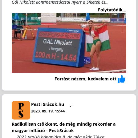
Gál Nikolett kontinenscsúccsal nyert a Siketek és…
Folytatódik...
Forrást nézem, kedvelem ott
Pesti Srácok.hu
2023. 09. 19. 15:44
Radikálisan csökkent, de még mindig rekorder a
magyar infláció - PestiSrácok
2023 utolsó hónapjára 8, de még akár 7%-ra…