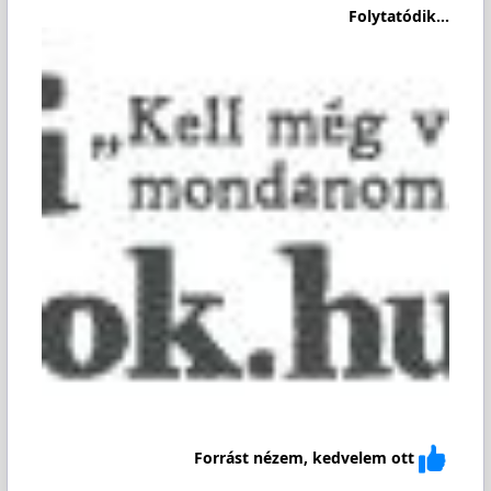
Folytatódik...
Forrást nézem, kedvelem ott