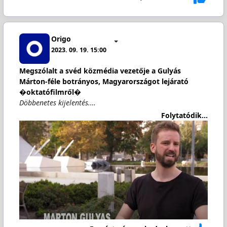
Origo
2023. 09. 19. 15:00
Megszólalt a svéd közmédia vezetője a Gulyás
Márton-féle botrányos, Magyarországot lejárató
�oktatófilmről�
Döbbenetes kijelentés.…
Folytatódik...