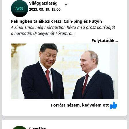
Világgazdaság
2023. 09. 19. 15:00
Pekingben találkozik Hszi Csin-ping és Putyin
A kínai elnök még márciusban hívta meg orosz kollégáját
a harmadik Új Selyemút Fórumra.…
Folytatódik...
Forrást nézem, kedvelem ott
Elemi.hu