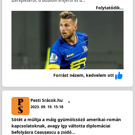
szerepléséről, a bizalom erejéről és a…
Folytatódik...
Forrást nézem, kedvelem ott
Pesti Srácok.hu
2023. 09. 19. 15:18
Sötét a múltja a máig gyümölcsöző amerikai–román
kapcsolatoknak, avagy így váltotta diplomáciai
befolyásra Ceaușescu a zsidó…