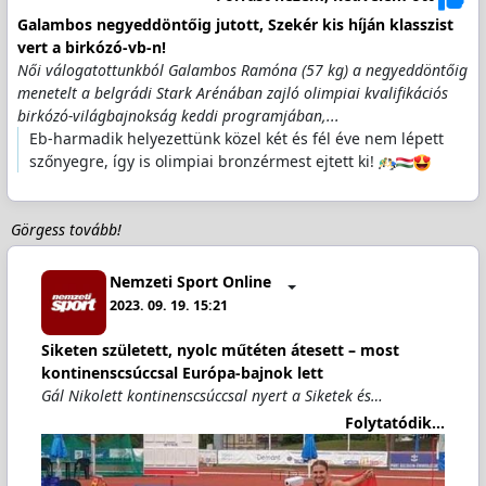
Galambos negyeddöntőig jutott, Szekér kis híján klasszist
vert a birkózó-vb-n!
Női válogatottunkból Galambos Ramóna (57 kg) a negyeddöntőig
menetelt a belgrádi Stark Arénában zajló olimpiai kvalifikációs
birkózó-világbajnokság keddi programjában,...
Eb-harmadik helyezettünk közel két és fél éve nem lépett
szőnyegre, így is olimpiai bronzérmest ejtett ki!
Görgess tovább!
Nemzeti Sport Online
2023. 09. 19. 15:21
Siketen született, nyolc műtéten átesett – most
kontinenscsúccsal Európa-bajnok lett
Gál Nikolett kontinenscsúccsal nyert a Siketek és…
Folytatódik...