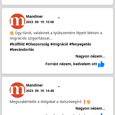
Mandiner
2023. 09. 19. 15:06
Úgy tűnik, valakinek a tyúkszemére lépett Meloni a
migrációs szigorítással...
#külföld
#Olaszország
#migráció
#fenyegetés
#bevándorlás
Nagyon nézem...
Forrást nézem, kedvelem ott
Mandiner
2023. 09. 19. 14:48
Megszakértette a dolgokat a dalszövegíró
Nagyon nézem...