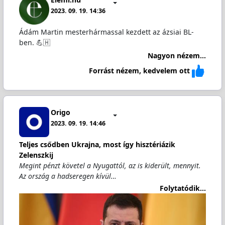
2023. 09. 19. 14:36
Ádám Martin mesterhármassal kezdett az ázsiai BL-
ben. 💪🇭
Nagyon nézem...
Forrást nézem, kedvelem ott
Origo
2023. 09. 19. 14:46
Teljes csődben Ukrajna, most így hisztériázik
Zelenszkij
Megint pénzt követel a Nyugattól, az is kiderült, mennyit.
Az ország a hadseregen kívül…
Folytatódik...