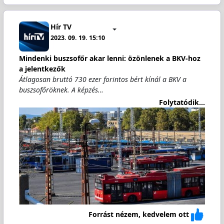
Hír TV
2023. 09. 19. 15:10
Mindenki buszsofőr akar lenni: özönlenek a BKV-hoz
a jelentkezők
Átlagosan bruttó 730 ezer forintos bért kínál a BKV a
buszsofőröknek. A képzés…
Folytatódik...
Forrást nézem, kedvelem ott