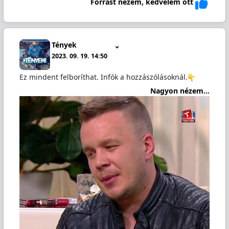
Forrást nézem, kedvelem ott
Tények
2023. 09. 19. 14:50
Ez mindent felboríthat. Infók a hozzászólásoknál.
Nagyon nézem...