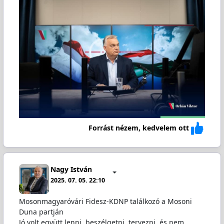
Forrást nézem, kedvelem ott
Nagy István
2025. 07. 05. 22:10
Mosonmagyaróvári Fidesz-KDNP találkozó a Mosoni
Duna partján
Jó volt együtt lenni, beszélgetni, tervezni, és nem