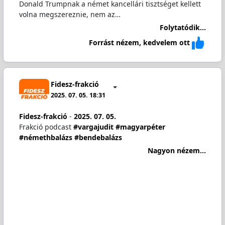
Donald Trumpnak a német kancellári tisztséget kellett
volna megszereznie, nem az…
Folytatódik...
Forrást nézem, kedvelem ott
Fidesz-frakció
2025. 07. 05. 18:31
Fidesz-frakció
-
2025. 07. 05.
Frakció podcast
#vargajudit
#magyarpéter
#némethbalázs
#bendebalázs
Nagyon nézem...