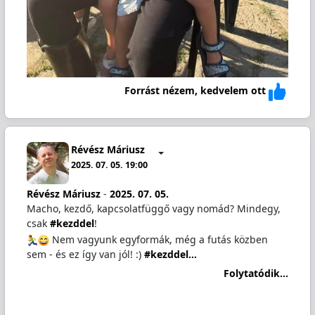
Forrást nézem, kedvelem ott
Révész Máriusz
2025. 07. 05. 19:00
Révész Máriusz
-
2025. 07. 05.
Macho, kezdő, kapcsolatfüggő vagy nomád? Mindegy,
csak
#kezddel
!
Nem vagyunk egyformák, még a futás közben
sem - és ez így van jól! :)
#kezddel…
Folytatódik...