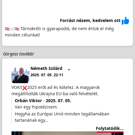
Forrást nézem, kedvelem ott
Tárnokréti is gyarapodik, de nem értük el még
minden célunkat!
Görgess tovább!
Németh Szilárd
2025. 07. 05. 22:11
VOKS
2025 erőt ad és kötelez. A magyarok
megállították Ukrajna EU-ba való felvételét.
Orbán Viktor
-
2025. 07. 05.
Van egy hipotézisem.
Hogyha az Európai Unió minden tagállamában
tartanának egy…
Folytatódik...