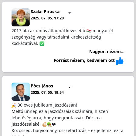
Szalai Piroska
2025. 07. 05. 17:20
2017 óta az uniós átlagnál kevesebb
magyar él
szegénység vagy társadalmi kirekesztettség
kockázatával.
Nagyon nézem...
Forrást nézem, kedvelem ott
Pócs János
2025. 07. 05. 19:54
30 éves jubileum Jászdózsán!
Méltó ünnep ez a jászdózsaiak számára, hiszen
lehetőség arra, hogy megmutassák: Dózsa a
jászdózsaiaké!
❤️
Közösség, hagyomány, összetartozás – ez jellemzi ezt a