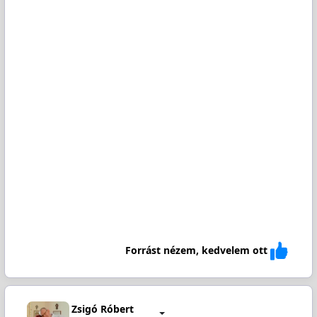
Forrást nézem, kedvelem ott
Zsigó Róbert