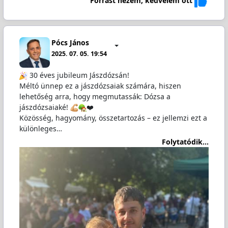
Forrást nézem, kedvelem ott
Pócs János
2025. 07. 05. 19:54
30 éves jubileum Jászdózsán!
Méltó ünnep ez a jászdózsaiak számára, hiszen
lehetőség arra, hogy megmutassák: Dózsa a
jászdózsaiaké!
❤️
Közösség, hagyomány, összetartozás – ez jellemzi ezt a
különleges…
Folytatódik...