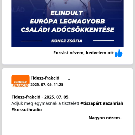
Forrást nézem, kedvelem ott
Fidesz-frakció
2025. 07. 05. 11:25
Fidesz-frakció
-
2025. 07. 05.
Adjuk meg egymásnak a tisztelet!
#tiszapárt
#azahriah
#kossuthradio
Nagyon nézem...