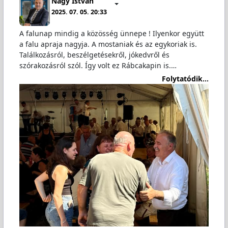
Nagy István
2025. 07. 05. 20:33
A falunap mindig a közösség ünnepe ! Ilyenkor együtt
a falu apraja nagyja. A mostaniak és az egykoriak is.
Találkozásról, beszélgetésekről, jókedvről és
szórakozásról szól. Így volt ez Rábcakapin is.…
Folytatódik...