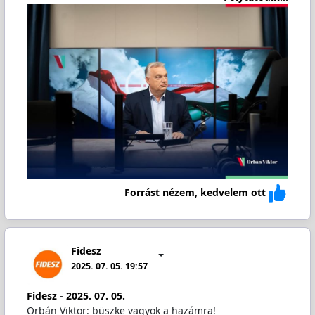
Forrást nézem, kedvelem ott
Fidesz
2025. 07. 05. 19:57
Fidesz
-
2025. 07. 05.
Orbán Viktor: büszke vagyok a hazámra!