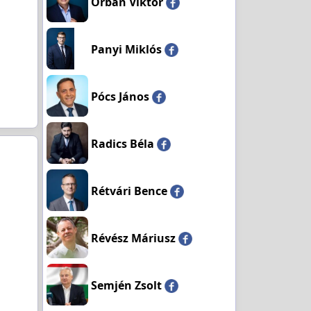
Orbán Viktor
Panyi Miklós
Pócs János
Radics Béla
Rétvári Bence
Révész Máriusz
Semjén Zsolt