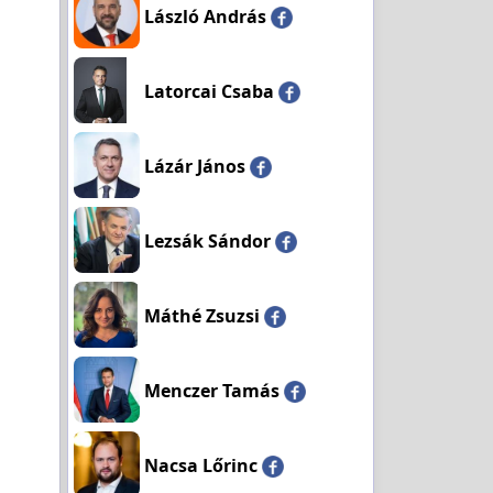
László András
Latorcai Csaba
Lázár János
Lezsák Sándor
Máthé Zsuzsi
Menczer Tamás
Nacsa Lőrinc