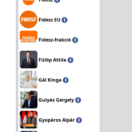
Fidesz EU
Fidesz-frakció
Fülöp Attila
Gál Kinga
Gulyás Gergely
Gyopáros Alpár