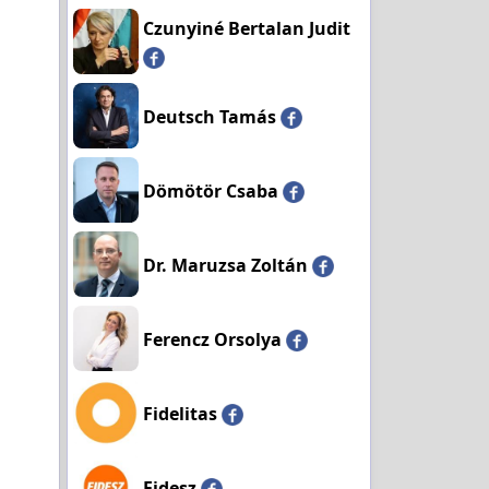
Czunyiné Bertalan Judit
Deutsch Tamás
Dömötör Csaba
Dr. Maruzsa Zoltán
Ferencz Orsolya
Fidelitas
Fidesz