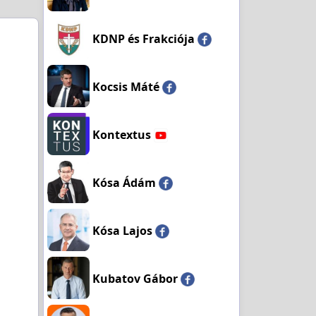
KDNP és Frakciója
Kocsis Máté
Kontextus
Kósa Ádám
Kósa Lajos
Kubatov Gábor