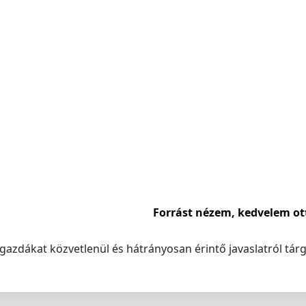
Forrást nézem, kedvelem ot
zdákat közvetlenül és hátrányosan érintő javaslatról tárg