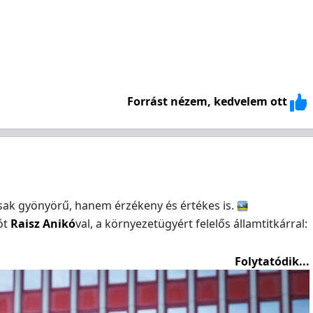
Forrást nézem, kedvelem ott
sak gyönyörű, hanem érzékeny és értékes is.
ót
Raisz Anikó
val, a környezetügyért felelős államtitkárral:
Folytatódik...