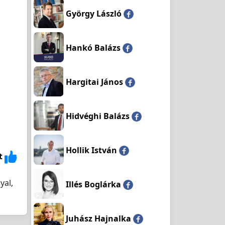
György László
Hankó Balázs
Hargitai János
Hidvéghi Balázs
Hollik István
t
yal,
Illés Boglárka
Juhász Hajnalka