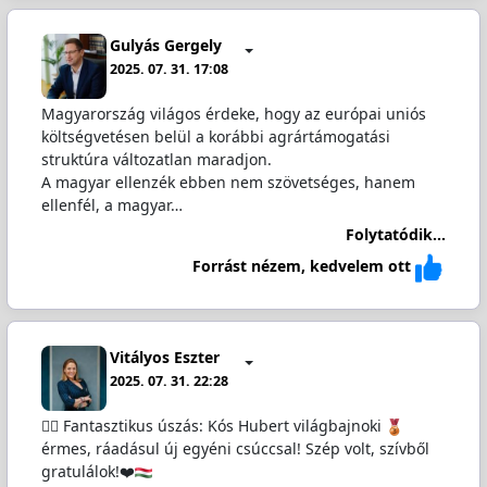
Gulyás Gergely
2025. 07. 31. 17:08
Magyarország világos érdeke, hogy az európai uniós
költségvetésen belül a korábbi agrártámogatási
struktúra változatlan maradjon.
A magyar ellenzék ebben nem szövetséges, hanem
ellenfél, a magyar…
Folytatódik...
Forrást nézem, kedvelem ott
Vitályos Eszter
2025. 07. 31. 22:28
🏊🏻 Fantasztikus úszás: Kós Hubert világbajnoki
érmes, ráadásul új egyéni csúccsal! Szép volt, szívből
gratulálok!❤️