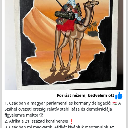
Forrást nézem, kedvelem ott
1. Csádban a magyar parlamenti és kormány delegáció!
A
Száhel övezeti ország relatív stabilitása és demokráciája
figyelemre méltó! 👏
2. Afrika a 21. század kontinense!
3. Csádban mi magyarok, Afrikát kívánjuk megtanulni! Az