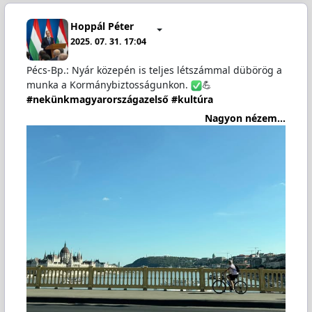
Hoppál Péter
2025. 07. 31. 17:04
Pécs-Bp.: Nyár közepén is teljes létszámmal dübörög a
munka a Kormánybiztosságunkon.
💪
#nekünkmagyarországazelső
#kultúra
Nagyon nézem...