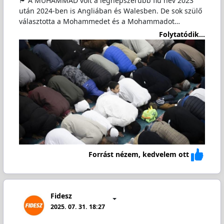
🏴󠁧󠁢󠁥󠁮󠁧󠁿 A MUHAMMAD volt a legnépszerűbb fiú név 2023
után 2024-ben is Angliában és Walesben. De sok szülő
választotta a Mohammedet és a Mohammadot…
Folytatódik...
Forrást nézem, kedvelem ott
Fidesz
2025. 07. 31. 18:27