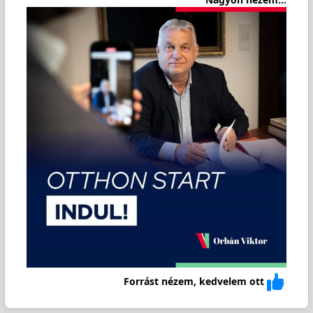
Forrást nézem, kedvelem ott