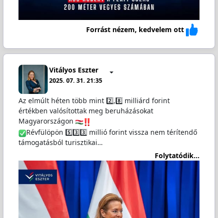
Forrást nézem, kedvelem ott
Vitályos Eszter
2025. 07. 31. 21:35
Az elmúlt héten több mint 2️⃣,8️⃣ milliárd forint
értékben valósítottak meg beruházásokat
Magyarországon
Révfülöpön 5️⃣3️⃣3️⃣ millió forint vissza nem térítendő
támogatásból turisztikai…
Folytatódik...