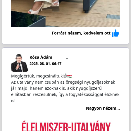
Forrást nézem, kedvelem ott
Kósa Ádám
2025. 08. 01. 06:47
Megígértük, megcsináltuk!☝️
Az utalvány nem csupán az öregségi nyugdíjasoknak
jár majd, hanem azoknak is, akik nyugdíjszerű
ellátásban részesülnek, így a fogyatékossággal élőknek
is!
Nagyon nézem...