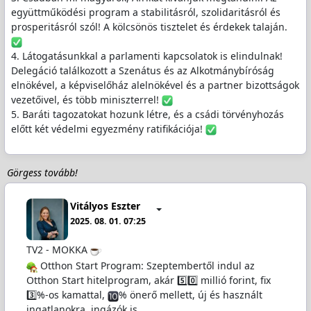
együttműködési program a stabilitásról, szolidaritásról és
prosperitásról szól! A kölcsönös tisztelet és érdekek talaján.
4. Látogatásunkkal a parlamenti kapcsolatok is elindulnak!
Delegáció találkozott a Szenátus és az Alkotmánybíróság
elnökével, a képviselőház alelnökével és a partner bizottságok
vezetőivel, és több miniszterrel!
5. Baráti tagozatokat hozunk létre, és a csádi törvényhozás
előtt két védelmi egyezmény ratifikációja!
Görgess tovább!
Vitályos Eszter
2025. 08. 01. 07:25
TV2 - MOKKA
Otthon Start Program: Szeptembertől indul az
Otthon Start hitelprogram, akár 5️⃣0️⃣ millió forint, fix
3️⃣%-os kamattal,
% önerő mellett, új és használt
ingatlanokra, ingázók is…