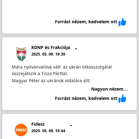
Forrást nézem, kedvelem ott
KDNP és Frakciója
2025. 05. 09. 19:39
Mára nyilvánvalóvá vált: az ukrán titkosszolgálat
összejátszik a Tisza Párttal.
Magyar Péter az ukránok oldalára állt.
Nagyon nézem...
Forrást nézem, kedvelem ott
Fidesz
2025. 05. 09. 19:44