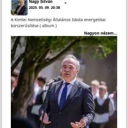
Nagy István
2025. 05. 09. 20:38
A Kimlei Nemzetiségi Általános Iskola energetikai
korszerűsítése ( album )
Nagyon nézem...