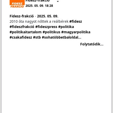
Fidesz-frakció
2025. 05. 09. 18:28
Fidesz-frakció
-
2025. 05. 09.
2010 óta nagyot nőttek a reálbérek
#fidesz
#fideszfrakció
#fideszpress
#politika
#politikaitartalom
#politikus
#magyarpolitika
#csakafidesz
#stb
#sohatöbbetbaloldal…
Folytatódik...