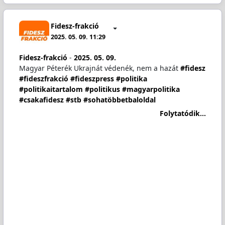
Fidesz-frakció
2025. 05. 09. 11:29
Fidesz-frakció
-
2025. 05. 09.
Magyar Péterék Ukrajnát védenék, nem a hazát
#fidesz
#fideszfrakció
#fideszpress
#politika
#politikaitartalom
#politikus
#magyarpolitika
#csakafidesz
#stb
#sohatöbbetbaloldal
Folytatódik...