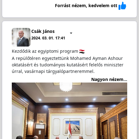
Forrást nézem, kedvelem ott
Csák János
2024. 03. 01. 17:41
Kezdődik az egyiptomi program
A repülőtéren egyeztettünk Mohamed Ayman Ashour
oktatásért és tudományos kutatásért felelős miniszter
úrral, vasárnapi tárgyalópartneremmel.
Nagyon nézem...