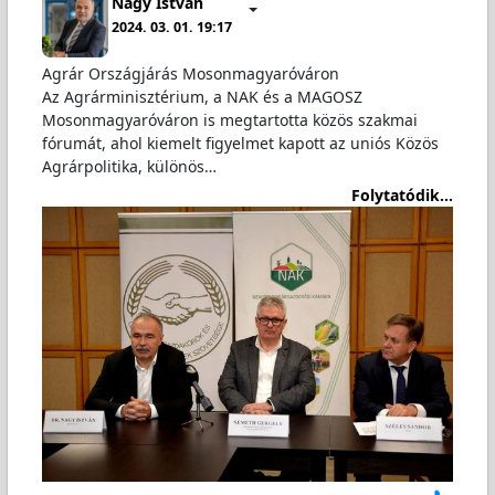
Nagy István
2024. 03. 01. 19:17
Agrár Országjárás Mosonmagyaróváron
Az Agrárminisztérium, a NAK és a MAGOSZ
Mosonmagyaróváron is megtartotta közös szakmai
fórumát, ahol kiemelt figyelmet kapott az uniós Közös
Agrárpolitika, különös…
Folytatódik...