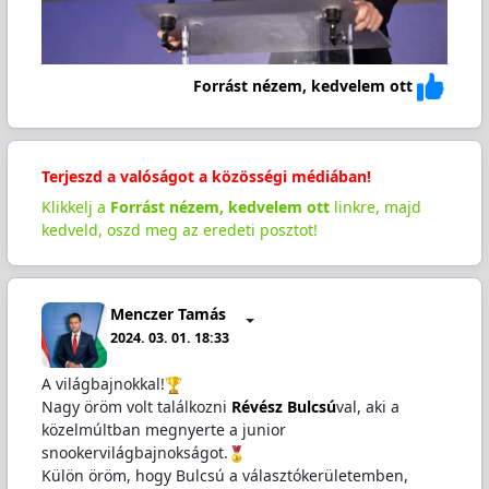
Forrást nézem, kedvelem ott
Terjeszd a valóságot a közösségi médiában!
Klikkelj a
Forrást nézem, kedvelem ott
linkre, majd
kedveld, oszd meg az eredeti posztot!
Menczer Tamás
2024. 03. 01. 18:33
A világbajnokkal!
Nagy öröm volt találkozni
Révész Bulcsú
val, aki a
közelmúltban megnyerte a junior
snookervilágbajnokságot.
Külön öröm, hogy Bulcsú a választókerületemben,