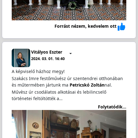
Forrást nézem, kedvelem ott
Vitályos Eszter
2024. 03. 01. 16:40
A képviselő házhoz megy!
Szakács Imre festőművész úr szentendrei otthonában
ès műtermében jártunk ma
Petricskó Zoltán
nal.
Művèsz úr csodálatos alkotásai és lebilincselő
történetei feltöltötték a…
Folytatódik...