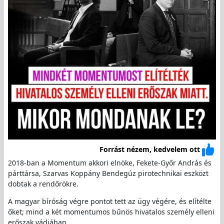
Forrást nézem, kedvelem ott
2018-ban a Momentum akkori elnöke, Fekete-Győr András és
párttársa, Szarvas Koppány Bendegúz pirotechnikai eszközt
dobtak a rendőrökre.
A magyar bíróság végre pontot tett az ügy végére, és elítélte
őket; mind a két momentumos bűnös hivatalos személy elleni
erőszak vádjában.