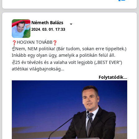
Németh Balázs
2024. 03. 01. 17:33
HOGYAN TOVÁBB
☝️Nem, NEM politika! (Bár tudom, sokan erre tippeltek.)
Inkább egy olyan ügy, amelyik a politikán felül áll.
✌️25 év tévézés és a valaha volt legjobb („BEST EVER”)
atlétikai világbajnokság…
Folytatódik...