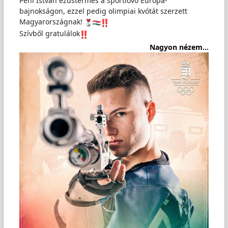
Péni István ezüstérmes a sportlövő Európa-
bajnokságon, ezzel pedig olimpiai kvótát szerzett
Magyarországnak!
Szívből gratulálok
Nagyon nézem...