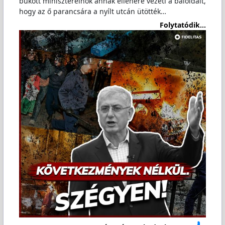
bukott miniszterelnök annak ellenére vezeti a baloldalt,
hogy az ő parancsára a nyílt utcán ütötték…
Folytatódik...