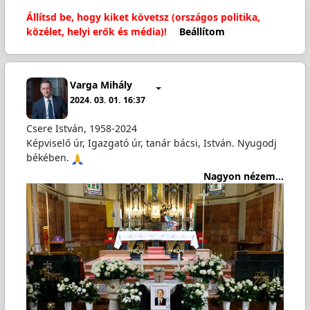
Állítsd be, hogy kiket követsz (országos politika,
közélet, helyi erők és média)!
Beállítom
Varga Mihály
2024. 03. 01. 16:37
Csere István, 1958-2024
Képviselő úr, Igazgató úr, tanár bácsi, István. Nyugodj
békében.
Nagyon nézem...