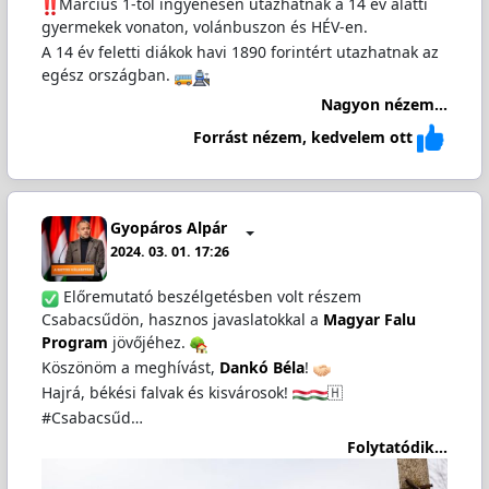
️Március 1-től ingyenesen utazhatnak a 14 év alatti
gyermekek vonaton, volánbuszon és HÉV-en.
A 14 év feletti diákok havi 1890 forintért utazhatnak az
egész országban.
Nagyon nézem...
Forrást nézem, kedvelem ott
Gyopáros Alpár
2024. 03. 01. 17:26
Előremutató beszélgetésben volt részem
Csabacsűdön, hasznos javaslatokkal a
Magyar Falu
Program
jövőjéhez.
Köszönöm a meghívást,
Dankó Béla
!
Hajrá, békési falvak és kisvárosok!
🇭
#Csabacsűd…
Folytatódik...