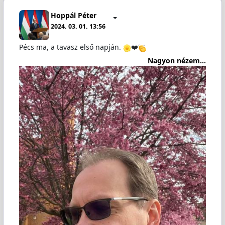
Hoppál Péter
2024. 03. 01. 13:56
Pécs ma, a tavasz első napján.
❤️
Nagyon nézem...