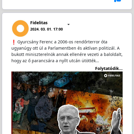
Fidelitas
2024. 03. 01. 17:00
️ Gyurcsány Ferenc a 2006-os rendőrterror óta
ugyanúgy ott ül a Parlamentben és aktívan politizál. A
bukott miniszterelnök annak ellenére vezeti a baloldalt,
hogy az ő parancsára a nyílt utcán ütötték…
Folytatódik...