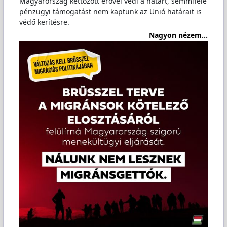
Magyarország kettőzött erővel védi a határt, semmiféle
pénzügyi támogatást nem kaptunk az Unió határait is
védő kerítésre.
Nagyon nézem...