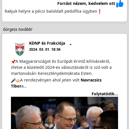
Forrást nézem, kedvelem ott
Rakjuk helyre a pécsi baloldalt pedofília ügyben
Görgess tovább!
KDNP és Frakciója
2024. 03. 01. 18:36
A Magyarországot és Európát érintő kihívásokról,
illetve a közeledő 2024-es választásokról is szó volt a
martonvásári Kereszténydemokrata Esten.
A rendezvényen ahol jelen volt
Navracsics
Tibor
a…
Folytatódik...