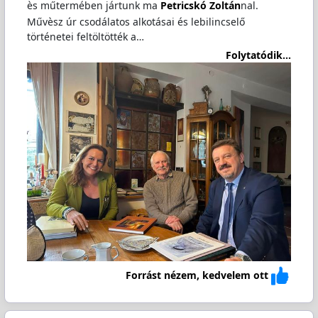
ès műtermében jártunk ma
Petricskó Zoltán
nal.
Művèsz úr csodálatos alkotásai és lebilincselő
történetei feltöltötték a…
Folytatódik...
Forrást nézem, kedvelem ott