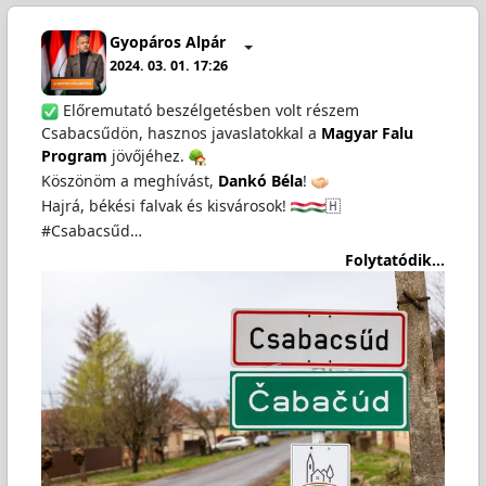
Gyopáros Alpár
2024. 03. 01. 17:26
Előremutató beszélgetésben volt részem
Csabacsűdön, hasznos javaslatokkal a
Magyar Falu
Program
jövőjéhez.
Köszönöm a meghívást,
Dankó Béla
!
Hajrá, békési falvak és kisvárosok!
🇭
#Csabacsűd…
Folytatódik...