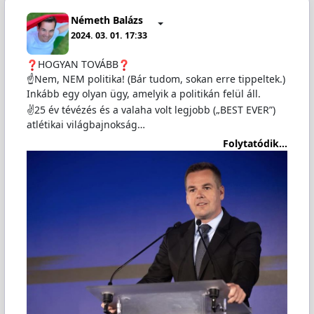
Németh Balázs
2024. 03. 01. 17:33
HOGYAN TOVÁBB
☝️Nem, NEM politika! (Bár tudom, sokan erre tippeltek.)
Inkább egy olyan ügy, amelyik a politikán felül áll.
✌️25 év tévézés és a valaha volt legjobb („BEST EVER”)
atlétikai világbajnokság…
Folytatódik...