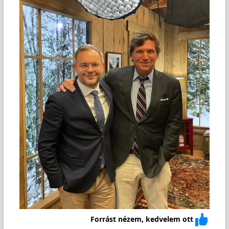
Forrást nézem, kedvelem ott