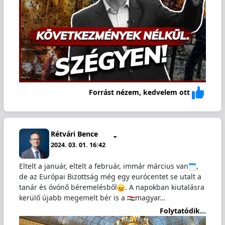
Forrást nézem, kedvelem ott
Rétvári Bence
2024. 03. 01. 16:42
Eltelt a január, eltelt a február, immár március van
️,
de az Európai Bizottság még egy eurócentet se utalt a
tanár és óvónő béremelésből
. A napokban kiutalásra
kerülő újabb megemelt bér is a
magyar…
Folytatódik...