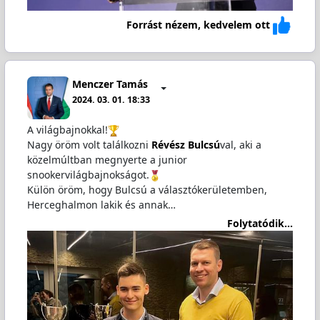
Forrást nézem, kedvelem ott
Menczer Tamás
2024. 03. 01. 18:33
A világbajnokkal!
Nagy öröm volt találkozni
Révész Bulcsú
val, aki a
közelmúltban megnyerte a junior
snookervilágbajnokságot.
Külön öröm, hogy Bulcsú a választókerületemben,
Herceghalmon lakik és annak…
Folytatódik...