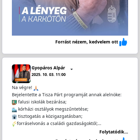
Forrást nézem, kedvelem ott
Gyopáros Alpár
2025. 10. 03. 11:00
Na végre!
Bejelentette a Tisza Párt programját annak alelnöke:
falusi iskolák bezárása;
kórházi osztályok megszűntetése;
️ tisztogatás a közigazgatásban;
forráselvonás a családi gazdaságoktól;…
Folytatódik...