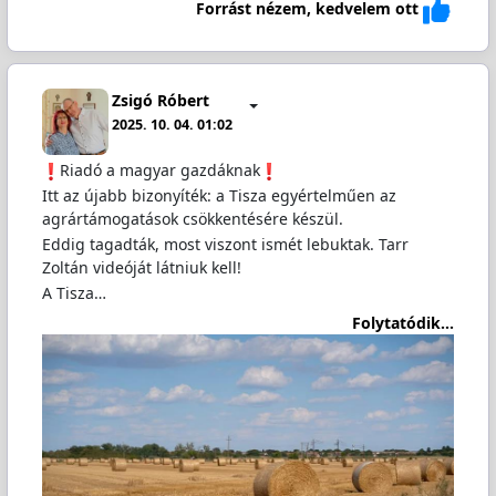
Forrást nézem, kedvelem ott
Zsigó Róbert
2025. 10. 04. 01:02
️Riadó a magyar gazdáknak
Itt az újabb bizonyíték: a Tisza egyértelműen az
agrártámogatások csökkentésére készül.
Eddig tagadták, most viszont ismét lebuktak. Tarr
Zoltán videóját látniuk kell!
A Tisza…
Folytatódik...