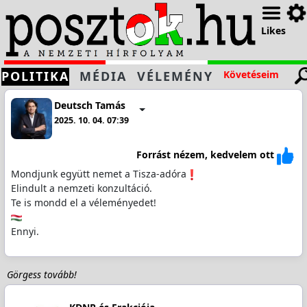
Likes
POLITIKA
MÉDIA
VÉLEMÉNY
Követéseim
Deutsch Tamás
2025. 10. 04. 07:39
Forrást nézem, kedvelem ott
Mondjunk együtt nemet a Tisza-adóra
Elindult a nemzeti konzultáció.
Te is mondd el a véleményedet!
Ennyi.
Görgess tovább!