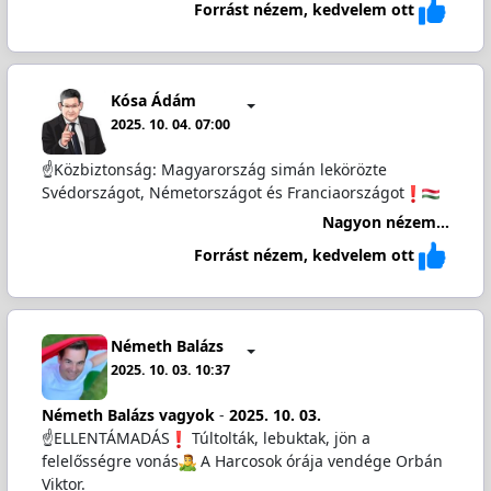
Forrást nézem, kedvelem ott
Kósa Ádám
2025. 10. 04. 07:00
☝️Közbiztonság: Magyarország simán lekörözte
Svédországot, Németországot és Franciaországot
Nagyon nézem...
Forrást nézem, kedvelem ott
Németh Balázs
2025. 10. 03. 10:37
Németh Balázs vagyok
-
2025. 10. 03.
☝️ELLENTÁMADÁS
️ Túltolták, lebuktak, jön a
felelősségre vonás
️ A Harcosok órája vendége Orbán
Viktor.