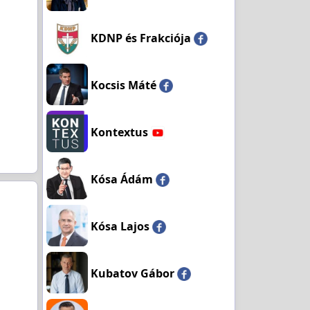
KDNP és Frakciója
Kocsis Máté
Kontextus
Kósa Ádám
Kósa Lajos
Kubatov Gábor