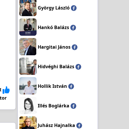
György László
Hankó Balázs
Hargitai János
Hidvéghi Balázs
Hollik István
t
tor
Illés Boglárka
Juhász Hajnalka