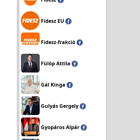
Fidesz EU
Fidesz-frakció
Fülöp Attila
Gál Kinga
Gulyás Gergely
Gyopáros Alpár