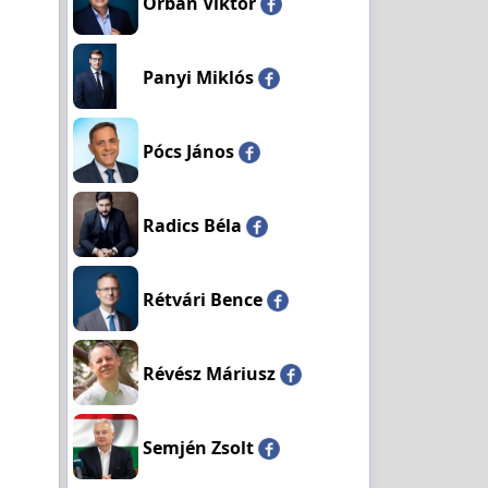
Orbán Viktor
Panyi Miklós
Pócs János
Radics Béla
Rétvári Bence
Révész Máriusz
Semjén Zsolt