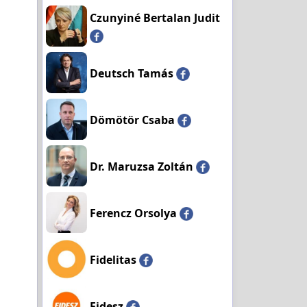
Czunyiné Bertalan Judit
Deutsch Tamás
Dömötör Csaba
Dr. Maruzsa Zoltán
Ferencz Orsolya
Fidelitas
Fidesz