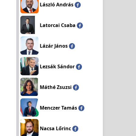
László András
Latorcai Csaba
Lázár János
Lezsák Sándor
Máthé Zsuzsi
Menczer Tamás
Nacsa Lőrinc