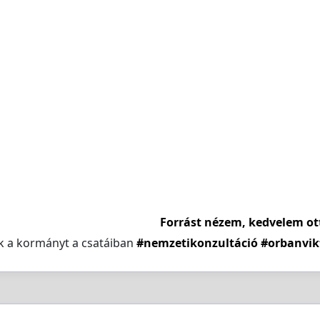
Forrást nézem, kedvelem ot
k a kormányt a csatáiban
#nemzetikonzultáció
#orbanvik