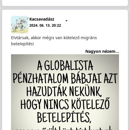
Kacsavadász
2024. 06. 13. 20:22
Elvtársak, akkor mégis van kötelező migráns
betelepítés!
Nagyon nézem...