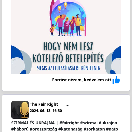
Forrást nézem, kedvelem ott
The Fair Right
2024. 06. 13. 16:30
SZIRMAI ÉS UKRAJNA | #fairright #szirmai #ukrajna
#háború #oroszország #katonaság #sorkaton #nato