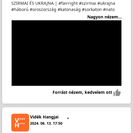
SZIRMAI ÉS UKRAJNA | #fairright #szirmai #ukrajna
#háború #oroszország #katonaság #sorkaton #nato
Nagyon nézem...
Forrást nézem, kedvelem ott
Vidék Hangjai
2024. 06. 13. 17:50