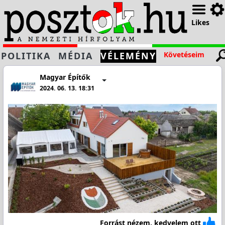
Likes
POLITIKA
MÉDIA
VÉLEMÉNY
Követéseim
Magyar Építők
2024. 06. 13. 18:31
Forrást nézem, kedvelem ott