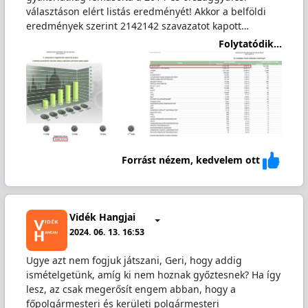
választáson elért listás eredményét! Akkor a belföldi
eredmények szerint 2142142 szavazatot kapott…
Folytatódik...
Forrást nézem, kedvelem ott
Vidék Hangjai
2024. 06. 13. 16:53
Ugye azt nem fogjuk játszani, Geri, hogy addig
ismételgetünk, amíg ki nem hoznak győztesnek? Ha így
lesz, az csak megerősít engem abban, hogy a
főpolgármesteri és kerületi polgármesteri