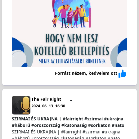
Forrást nézem, kedvelem ott
The Fair Right
2024. 06. 13. 16:30
SZIRMAI ÉS UKRAJNA | #fairright #szirmai #ukrajna
#háború #oroszország #katonaság #sorkaton #nato
SZIRMAI ÉS UKRAJNA | #fairright #szirmai #ukrajna
#háború #oroszország #katonaság #sorkaton #nato