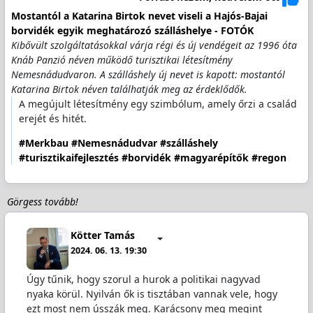
Mostantól a Katarina Birtok nevet viseli a Hajós-Bajai
borvidék egyik meghatározó szálláshelye - FOTÓK
Kibővült szolgáltatásokkal várja régi és új vendégeit az 1996 óta
Knáb Panzió néven működő turisztikai létesítmény
Nemesnádudvaron. A szálláshely új nevet is kapott: mostantól
Katarina Birtok néven találhatják meg az érdeklődők.
A megújult létesítmény egy szimbólum, amely őrzi a család
erejét és hitét.
#Merkbau
#Nemesnádudvar
#szálláshely
#turisztikaifejlesztés
#borvidék
#magyarépítők
#regon
Görgess tovább!
Kötter Tamás
2024. 06. 13. 19:30
Úgy tűnik, hogy szorul a hurok a politikai nagyvad
nyaka körül. Nyilván ők is tisztában vannak vele, hogy
ezt most nem ússzák meg. Karácsony meg megint