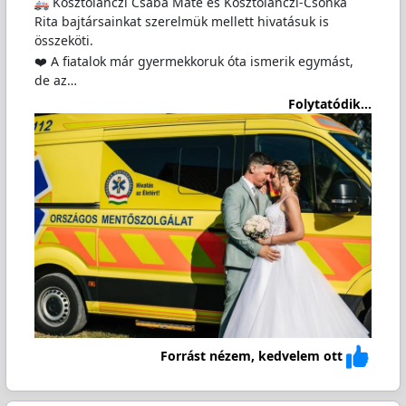
Kosztolánczi Csaba Máté és Kosztolánczi-Csonka
Rita bajtársainkat szerelmük mellett hivatásuk is
összeköti.
❤️ A fiatalok már gyermekkoruk óta ismerik egymást,
de az…
Folytatódik...
Forrást nézem, kedvelem ott