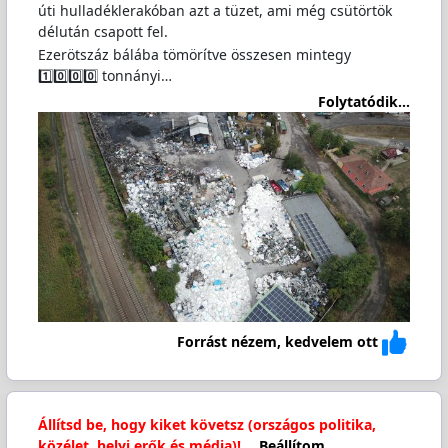
úti hulladéklerakóban azt a tüzet, ami még csütörtök
délután csapott fel.
Ezerötszáz bálába tömörítve összesen mintegy
1️⃣0️⃣0️⃣0️⃣ tonnányi…
Folytatódik...
Forrást nézem, kedvelem ott
Állítsd be, hogy kiket követsz (országos politika,
közélet, helyi erők és média)!
Beállítom