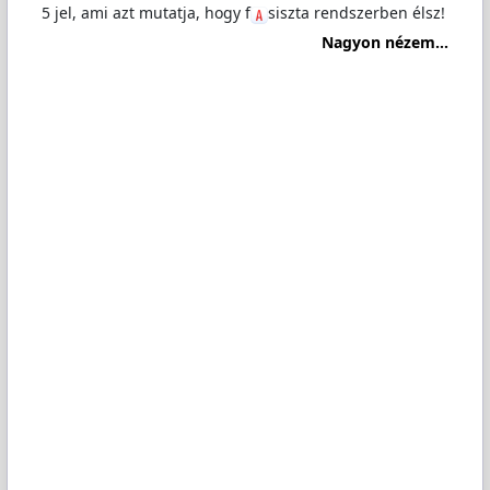
5 jel, ami azt mutatja, hogy f
️sℹ️szta rendszerben élsz!
Nagyon nézem...