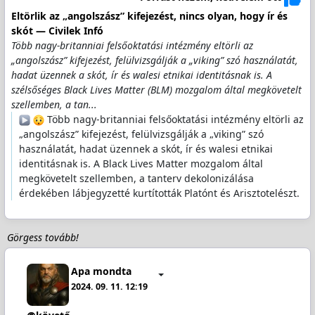
Eltörlik az „angolszász” kifejezést, nincs olyan, hogy ír és
skót — Civilek Infó
Több nagy-britanniai felsőoktatási intézmény eltörli az
„angolszász” kifejezést, felülvizsgálják a „viking” szó használatát,
hadat üzennek a skót, ír és walesi etnikai identitásnak is. A
szélsőséges Black Lives Matter (BLM) mozgalom által megkövetelt
szellemben, a tan...
Több nagy-britanniai felsőoktatási intézmény eltörli az
„angolszász” kifejezést, felülvizsgálják a „viking” szó
használatát, hadat üzennek a skót, ír és walesi etnikai
identitásnak is. A Black Lives Matter mozgalom által
megkövetelt szellemben, a tanterv dekolonizálása
érdekében lábjegyzetté kurtították Platónt és Arisztotelészt.
Görgess tovább!
Apa mondta
2024. 09. 11. 12:19