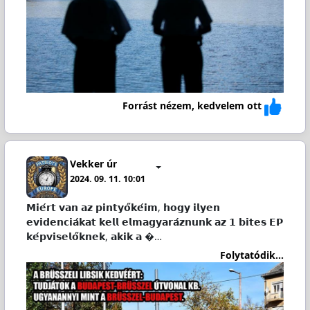
Forrást nézem, kedvelem ott
Vekker úr
2024. 09. 11. 10:01
𝗠𝗶𝗲́𝗿𝘁 𝘃𝗮𝗻 𝗮𝘇 𝗽𝗶𝗻𝘁𝘆𝗼̋𝗸𝗲́𝗶𝗺, 𝗵𝗼𝗴𝘆 𝗶𝗹𝘆𝗲𝗻
𝗲𝘃𝗶𝗱𝗲𝗻𝗰𝗶𝗮́𝗸𝗮𝘁 𝗸𝗲𝗹𝗹 𝗲𝗹𝗺𝗮𝗴𝘆𝗮𝗿𝗮́𝘇𝗻𝘂𝗻𝗸 𝗮𝘇 𝟭 𝗯𝗶𝘁𝗲𝘀 𝗘𝗣
𝗸𝗲́𝗽𝘃𝗶𝘀𝗲𝗹𝗼̋𝗸𝗻𝗲𝗸, 𝗮𝗸𝗶𝗸 𝗮 �…
Folytatódik...