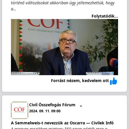
történő változásokat akkoriban úgy jellemezhettük, hogy
a…
Folytatódik...
Forrást nézem, kedvelem ott
Civil Összefogás Fórum
2024. 09. 11. 09:00
A Semmelweis-t nevezzük az Oscarra — Civilek Infó
A magyar mozikban mintegy 350 ezren nézték meg a