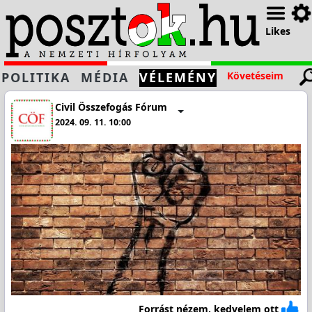
Likes
POLITIKA
MÉDIA
VÉLEMÉNY
Követéseim
Civil Összefogás Fórum
2024. 09. 11. 10:00
Forrást nézem, kedvelem ott