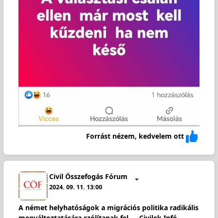
Forrást nézem, kedvelem ott
Civil Összefogás Fórum
2024. 09. 11. 13:00
A német helyhatóságok a migrációs politika radikális
megváltoztatására szólítanak fel — Civilek Infó