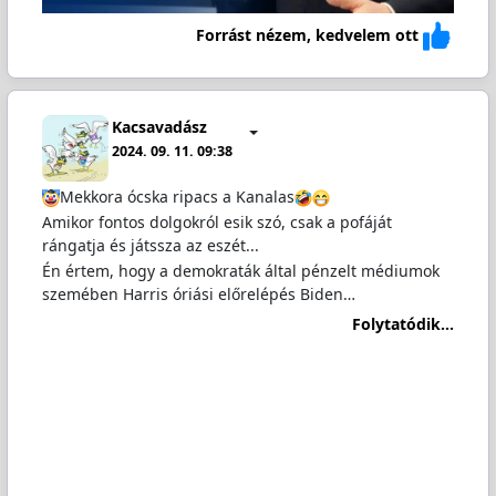
Forrást nézem, kedvelem ott
Kacsavadász
2024. 09. 11. 09:38
Mekkora ócska ripacs a Kanalas
Amikor fontos dolgokról esik szó, csak a pofáját
rángatja és játssza az eszét...
Én értem, hogy a demokraták által pénzelt médiumok
szemében Harris óriási előrelépés Biden…
Folytatódik...