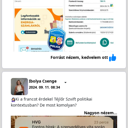
Forrást nézem, kedvelem ott
Ibolya Csenge
2024. 09. 11. 08:34
️Ki a francot érdekel Téjlőr Szvift politikai
kontextusban? De most komolyan?
Nagyon nézem...