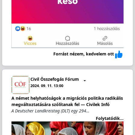
Forrást nézem, kedvelem ott
Civil Összefogás Fórum
2024. 09. 11. 13:00
A német helyhatóságok a migrációs politika radikális
megváltoztatására szólítanak fel — Civilek Infó
A Deutscher Landkreistag (DLT) egy 294…
Folytatódik...