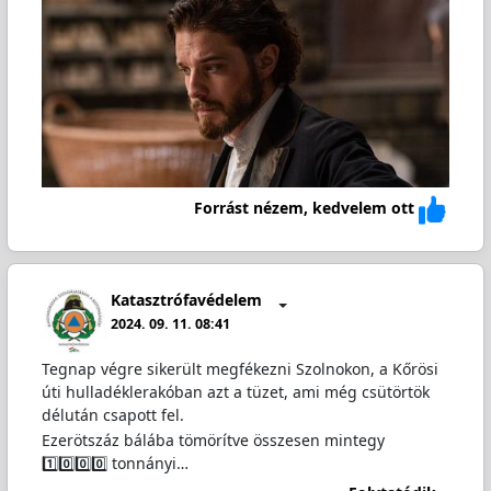
Forrást nézem, kedvelem ott
Katasztrófavédelem
2024. 09. 11. 08:41
Tegnap végre sikerült megfékezni Szolnokon, a Kőrösi
úti hulladéklerakóban azt a tüzet, ami még csütörtök
délután csapott fel.
Ezerötszáz bálába tömörítve összesen mintegy
1️⃣0️⃣0️⃣0️⃣ tonnányi…