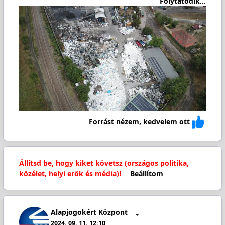
Folytatódik...
Forrást nézem, kedvelem ott
Állítsd be, hogy kiket követsz (országos politika,
közélet, helyi erők és média)!
Beállítom
Alapjogokért Központ
2024. 09. 11. 12:10