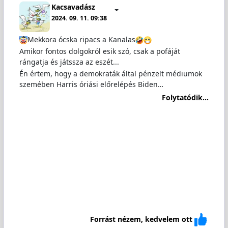
Kacsavadász
2024. 09. 11. 09:38
Mekkora ócska ripacs a Kanalas
Amikor fontos dolgokról esik szó, csak a pofáját
rángatja és játssza az eszét...
Én értem, hogy a demokraták által pénzelt médiumok
szemében Harris óriási előrelépés Biden…
Folytatódik...
Forrást nézem, kedvelem ott