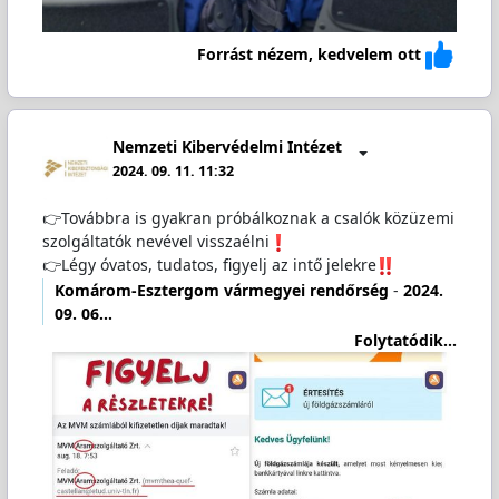
Forrást nézem, kedvelem ott
Nemzeti Kibervédelmi Intézet
2024. 09. 11. 11:32
👉Továbbra is gyakran próbálkoznak a csalók közüzemi
szolgáltatók nevével visszaélni
👉Légy óvatos, tudatos, figyelj az intő jelekre
Komárom-Esztergom vármegyei rendőrség
-
2024.
09. 06…
Folytatódik...