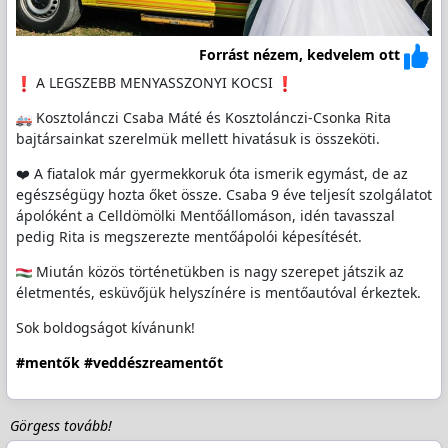
Forrást nézem, kedvelem ott
️ A LEGSZEBB MENYASSZONYI KOCSI
Kosztolánczi Csaba Máté és Kosztolánczi-Csonka Rita
bajtársainkat szerelmük mellett hivatásuk is összeköti.
❤️ A fiatalok már gyermekkoruk óta ismerik egymást, de az
egészségügy hozta őket össze. Csaba 9 éve teljesít szolgálatot
ápolóként a Celldömölki Mentőállomáson, idén tavasszal
pedig Rita is megszerezte mentőápolói képesítését.
Miután közös történetükben is nagy szerepet játszik az
életmentés, esküvőjük helyszínére is mentőautóval érkeztek.
Sok boldogságot kívánunk!
#mentők
#veddészreamentőt
Görgess tovább!