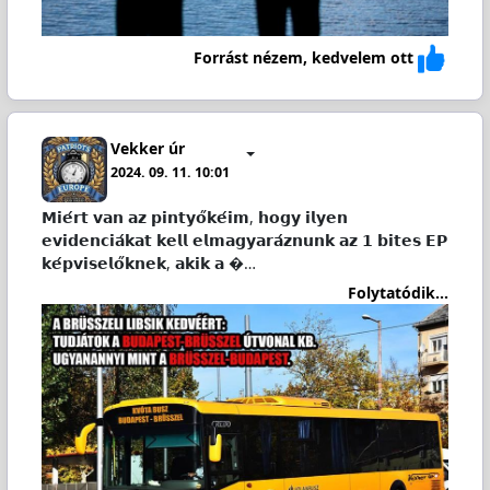
Forrást nézem, kedvelem ott
Vekker úr
2024. 09. 11. 10:01
𝗠𝗶𝗲́𝗿𝘁 𝘃𝗮𝗻 𝗮𝘇 𝗽𝗶𝗻𝘁𝘆𝗼̋𝗸𝗲́𝗶𝗺, 𝗵𝗼𝗴𝘆 𝗶𝗹𝘆𝗲𝗻
𝗲𝘃𝗶𝗱𝗲𝗻𝗰𝗶𝗮́𝗸𝗮𝘁 𝗸𝗲𝗹𝗹 𝗲𝗹𝗺𝗮𝗴𝘆𝗮𝗿𝗮́𝘇𝗻𝘂𝗻𝗸 𝗮𝘇 𝟭 𝗯𝗶𝘁𝗲𝘀 𝗘𝗣
𝗸𝗲́𝗽𝘃𝗶𝘀𝗲𝗹𝗼̋𝗸𝗻𝗲𝗸, 𝗮𝗸𝗶𝗸 𝗮 �…
Folytatódik...