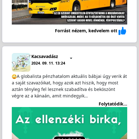
Forrást nézem, kedvelem ott
Kacsavadász
2024. 09. 11. 13:24
A globalista pénzhatalom aktuális bábjai úgy verik át
a saját szavazóikat, hogy azok azt hiszik, hogy most
aztán tényleg fel lesznek szabadítva és beköszönt
végre az a kánaán, amit mindegyik…
Folytatódik...