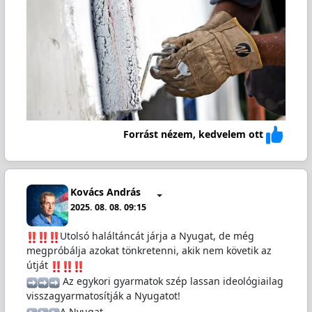
Forrást nézem, kedvelem ott
Kovács András
2025. 08. 08. 09:15
️Utolsó haláltáncát járja a Nyugat, de még
megpróbálja azokat tönkretenni, akik nem követik az
útját
️ Az egykori gyarmatok szép lassan ideológiailag
visszagyarmatosítják a Nyugatot!
️A Nyugat…