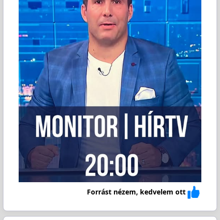
Forrást nézem, kedvelem ott