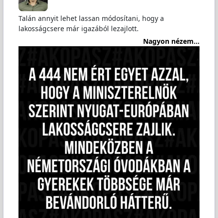
Talán annyit lehet lassan módosítani, hogy a
lakosságcsere már igazából lezajlott.
Nagyon nézem...