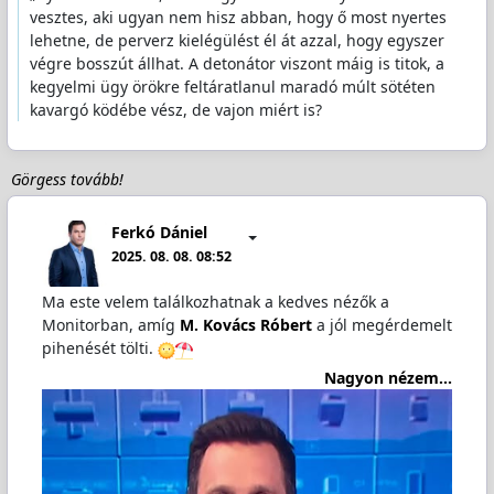
vesztes, aki ugyan nem hisz abban, hogy ő most nyertes
lehetne, de perverz kielégülést él át azzal, hogy egyszer
végre bosszút állhat. A detonátor viszont máig is titok, a
kegyelmi ügy örökre feltáratlanul maradó múlt sötéten
kavargó ködébe vész, de vajon miért is?
Görgess tovább!
Ferkó Dániel
2025. 08. 08. 08:52
Ma este velem találkozhatnak a kedves nézők a
Monitorban, amíg
M. Kovács Róbert
a jól megérdemelt
pihenését tölti.
Nagyon nézem...