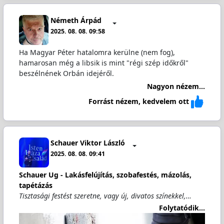
Németh Árpád
2025. 08. 08. 09:58
Ha Magyar Péter hatalomra kerülne (nem fog),
hamarosan még a libsik is mint "régi szép időkről"
beszélnének Orbán idejéről.
Nagyon nézem...
Forrást nézem, kedvelem ott
Schauer Viktor László
2025. 08. 08. 09:41
Schauer Ug - Lakásfelújítás, szobafestés, mázolás,
tapétázás
Tisztasági festést szeretne, vagy új, divatos színekkel,…
Folytatódik...