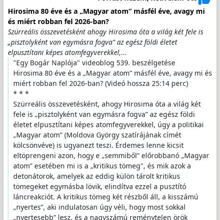
Hirosima 80 éve és a „Magyar atom” másfél éve, avagy mi
és miért robban fel 2026-ban?
Szürreális összevetésként ahogy Hirosima óta a világ két fele is
„pisztolyként van egymásra fogva” az egész földi életet
elpusztítani képes atomfegyverekkel,...
"Egy Bogár Naplója" videoblog 539. beszélgetése
Hirosima 80 éve és a „Magyar atom” másfél éve, avagy mi és
miért robban fel 2026-ban? (Videó hossza 25:14 perc)
* * *
Szürreális összevetésként, ahogy Hirosima óta a világ két
fele is „pisztolyként van egymásra fogva” az egész földi
életet elpusztítani képes atomfegyverekkel, úgy a politikai
„Magyar atom” (Moldova György szatírájának címét
kölcsönvéve) is ugyanezt teszi. Érdemes lenne kicsit
eltöprengeni azon, hogy e „semmiből” előrobbanó „Magyar
atom” esetében mi is a „kritikus tömeg", és mik azok a
detonátorok, amelyek az eddig külön tárolt kritikus
tömegeket egymásba lövik, elindítva ezzel a pusztító
láncreakciót. A kritikus tömeg két részből áll, a kisszámú
„nyertes”, aki indulatosan úgy véli, hogy most sokkal
„nyertesebb” lesz, és a nagyszámú reménytelen örök