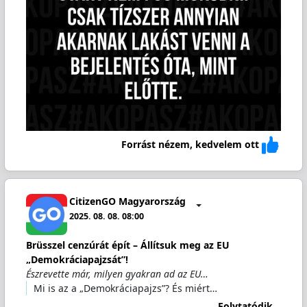
Forrást nézem, kedvelem ott
CitizenGO Magyarország
2025. 08. 08. 08:00
Brüsszel cenzúrát épít – Állítsuk meg az EU
„Demokráciapajzsát”!
Észrevette már, milyen gyakran ad az EU…
Mi is az a „Demokráciapajzs”? És miért…
Folytatódik...