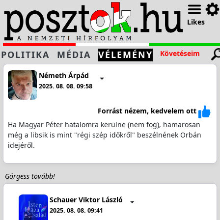
Likes
POLITIKA
MÉDIA
VÉLEMÉNY
Követéseim
Németh Árpád
2025. 08. 08. 09:58
Forrást nézem, kedvelem ott
Ha Magyar Péter hatalomra kerülne (nem fog), hamarosan
még a libsik is mint "régi szép időkről" beszélnének Orbán
idejéről.
Görgess tovább!
Schauer Viktor László
2025. 08. 08. 09:41