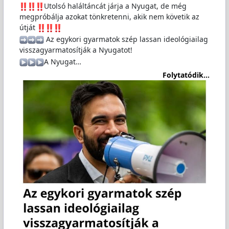
️Utolsó haláltáncát járja a Nyugat, de még
megpróbálja azokat tönkretenni, akik nem követik az
útját
️ Az egykori gyarmatok szép lassan ideológiailag
visszagyarmatosítják a Nyugatot!
️A Nyugat…
Folytatódik...