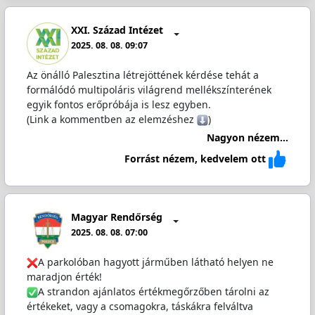
XXI. Század Intézet
2025. 08. 08. 09:07
Az önálló Palesztina létrejöttének kérdése tehát a
formálódó multipoláris világrend mellékszínterének
egyik fontos erőpróbája is lesz egyben.
(Link a kommentben az elemzéshez
)
Nagyon nézem...
Forrást nézem, kedvelem ott
Magyar Rendőrség
2025. 08. 08. 07:00
A parkolóban hagyott járműben látható helyen ne
maradjon érték!
A strandon ajánlatos értékmegőrzőben tárolni az
értékeket, vagy a csomagokra, táskákra felváltva