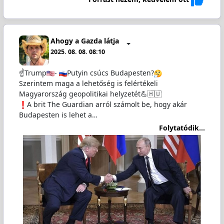
Ahogy a Gazda látja
2025. 08. 08. 08:10
☝️Trump
-
Putyin csúcs Budapesten?
Szerintem maga a lehetőség is felértékeli
Magyarország geopolitikai helyzetét💪🇭🇺
️A brit The Guardian arról számolt be, hogy akár
Budapesten is lehet a…
Folytatódik...