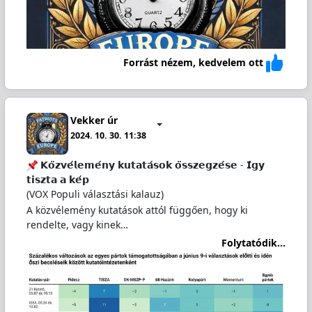
Forrást nézem, kedvelem ott
Vekker úr
2024. 10. 30. 11:38
𝗞𝗼̈𝘇𝘃𝗲́𝗹𝗲𝗺𝗲́𝗻𝘆 𝗸𝘂𝘁𝗮𝘁𝗮́𝘀𝗼𝗸 𝗼̈𝘀𝘀𝘇𝗲𝗴𝘇𝗲́𝘀𝗲 - 𝗜́𝗴𝘆
𝘁𝗶𝘀𝘇𝘁𝗮 𝗮 𝗸𝗲́𝗽
(VOX Populi választási kalauz)
A közvélemény kutatások attól függően, hogy ki
rendelte, vagy kinek…
Folytatódik...