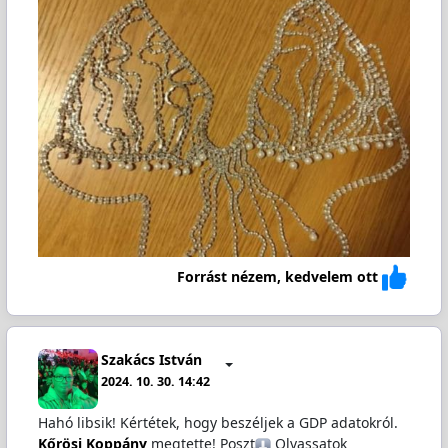
Forrást nézem, kedvelem ott
Szakács István
2024. 10. 30. 14:42
Hahó libsik! Kértétek, hogy beszéljek a GDP adatokról.
Kőrösi Koppány
megtette! Poszt
️ Olvassatok