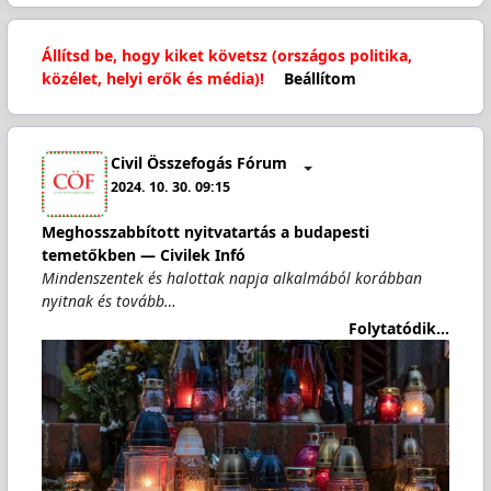
Állítsd be, hogy kiket követsz (országos politika,
közélet, helyi erők és média)!
Beállítom
Civil Összefogás Fórum
2024. 10. 30. 09:15
Meghosszabbított nyitvatartás a budapesti
temetőkben — Civilek Infó
Mindenszentek és halottak napja alkalmából korábban
nyitnak és tovább…
Folytatódik...