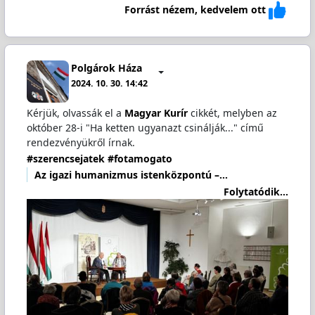
Forrást nézem, kedvelem ott
Polgárok Háza
2024. 10. 30. 14:42
Kérjük, olvassák el a
Magyar Kurír
cikkét, melyben az
október 28-i "Ha ketten ugyanazt csinálják..." című
rendezvényükről írnak.
#szerencsejatek
#fotamogato
Az igazi humanizmus istenközpontú –…
Folytatódik...