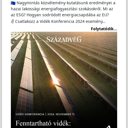
Nagymintás közvélemény-kutatásunk eredményei a
hazai lakossági energiafogyasztási szokásokról. Mi az
az ESG? Hogyan sodródott energiacsapdába az EU?
✌️ Csatlakozz a Vidék Konferencia 2024 esemény…
Folytatódik...