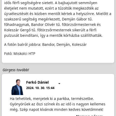
idős férfi segítségére sietett. A bajbajutott semmilyen
életjelet nem mutatott, ezért a tűzoltók megkezdték az
újraélesztését és közben mentőt kértek a helyszínre. Mielőtt a
szakszerű segítség megérkezett, Demján Gábor tű.
főhadnagynak, Bandor Olivér tű. főtörzsőrmesternek és
Koleszár Gergő tű. főtörzsőrmesternek sikerült a férfi
pulzusát beindítani, így a mentők kórházba szállíthatták.
A fotón balról jobbra: Bandor, Demján, Koleszár
Fotó: Miskolci HTP
Görgess tovább!
Ferkó Dániel
2024. 10. 30. 15:44
Ha tehetitek, menjetek ki a parkba, természetbe.
Gyönyörűek az őszi színek és az idő is nagyon kellemes
még. Szép napot kívánok minden kedves követőmnek!