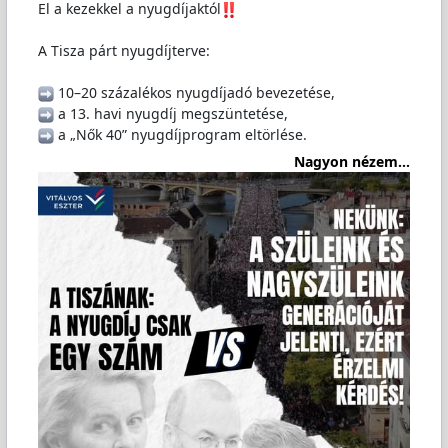
El a kezekkel a nyugdíjaktól
A Tisza párt nyugdíjterve:
️ 10–20 százalékos nyugdíjadó bevezetése,
️ a 13. havi nyugdíj megszüntetése,
️ a „Nők 40” nyugdíjprogram eltörlése.
Nagyon nézem...