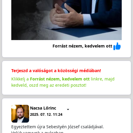
Forrást nézem, kedvelem ott
Terjeszd a valóságot a közösségi médiában!
Klikkelj a
Forrást nézem, kedvelem ott
linkre, majd
kedveld, oszd meg az eredeti posztot!
Nacsa Lőrinc
2025. 07. 12. 11:24
Egyeztettem újra Sebestyén József családjával.
Velük vagyunk a gyászban.