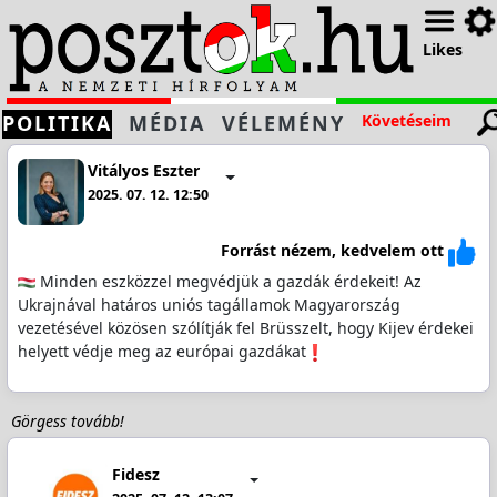
Likes
POLITIKA
MÉDIA
VÉLEMÉNY
Követéseim
Vitályos Eszter
2025. 07. 12. 12:50
Forrást nézem, kedvelem ott
Minden eszközzel megvédjük a gazdák érdekeit! Az
Ukrajnával határos uniós tagállamok Magyarország
vezetésével közösen szólítják fel Brüsszelt, hogy Kijev érdekei
helyett védje meg az európai gazdákat
Görgess tovább!
Fidesz