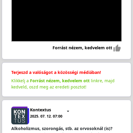
Forrást nézem, kedvelem ott
Terjeszd a valóságot a közösségi médiában!
Klikkelj a
Forrást nézem, kedvelem ott
linkre, majd
kedveld, oszd meg az eredeti posztot!
Kontextus
2025. 07. 12. 07:00
Alkoholizmus, szorongás, stb. az orvosoknál (is)?