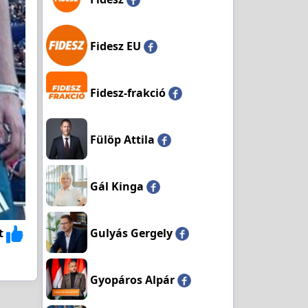
Fidesz EU
Fidesz-frakció
Fülöp Attila
Gál Kinga
Gulyás Gergely
t
Gyopáros Alpár