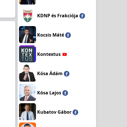
KDNP és Frakciója
Kocsis Máté
Kontextus
Kósa Ádám
Kósa Lajos
Kubatov Gábor