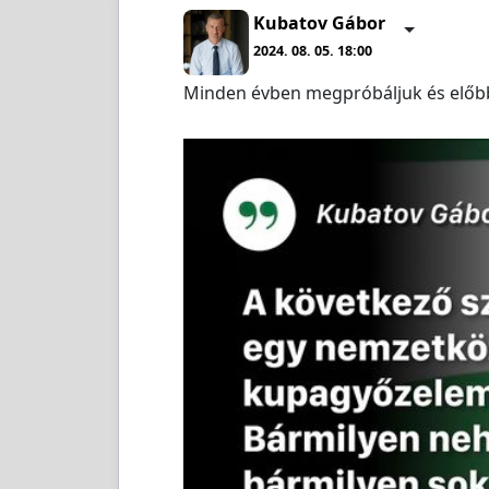
Kubatov Gábor
2024. 08. 05. 18:00
Minden évben megpróbáljuk és előb