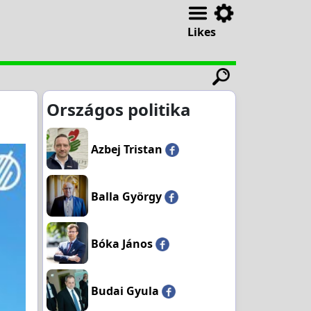
Likes
Országos politika
Azbej Tristan
Balla György
Bóka János
Budai Gyula