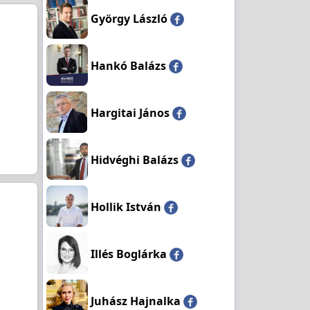
György László
Hankó Balázs
Hargitai János
Hidvéghi Balázs
Hollik István
Illés Boglárka
Juhász Hajnalka