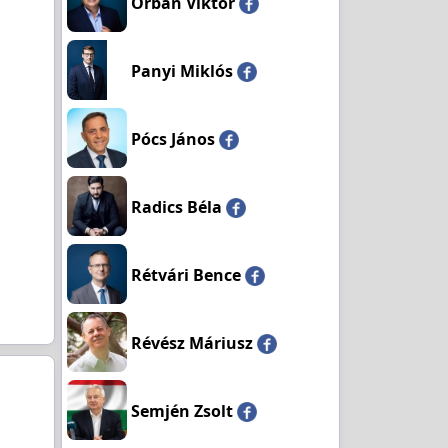
Orbán Viktor
Panyi Miklós
Pócs János
Radics Béla
Rétvári Bence
Révész Máriusz
Semjén Zsolt