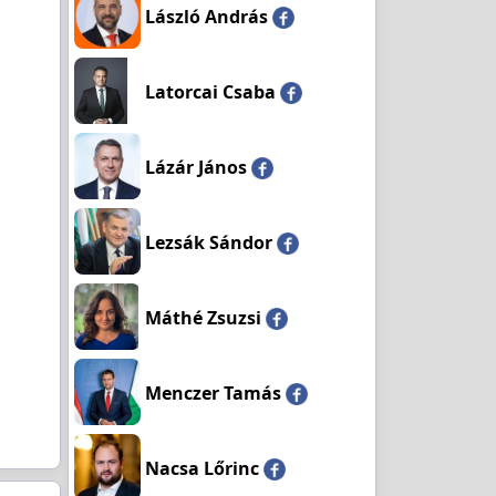
László András
Latorcai Csaba
Lázár János
Lezsák Sándor
Máthé Zsuzsi
Menczer Tamás
Nacsa Lőrinc