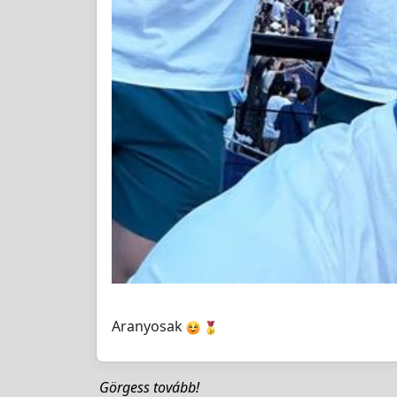
Aranyosak
️
Görgess tovább!