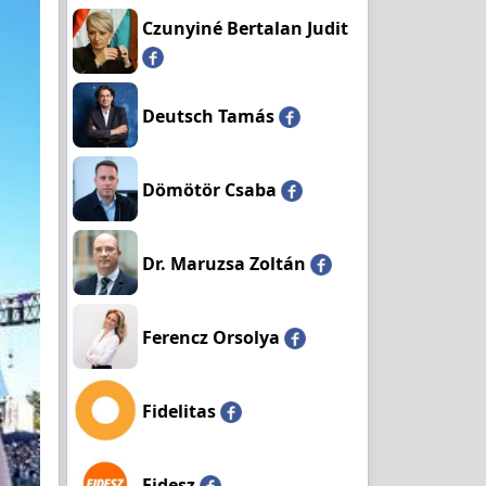
Czunyiné Bertalan Judit
Deutsch Tamás
Dömötör Csaba
Dr. Maruzsa Zoltán
Ferencz Orsolya
Fidelitas
Fidesz