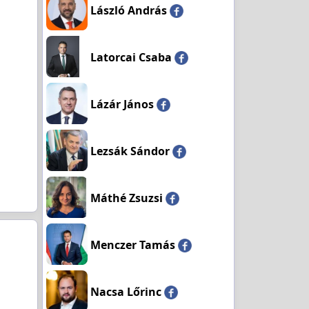
László András
Latorcai Csaba
Lázár János
Lezsák Sándor
Máthé Zsuzsi
Menczer Tamás
Nacsa Lőrinc