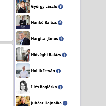
György László
Hankó Balázs
Hargitai János
Hidvéghi Balázs
Hollik István
Illés Boglárka
Juhász Hajnalka