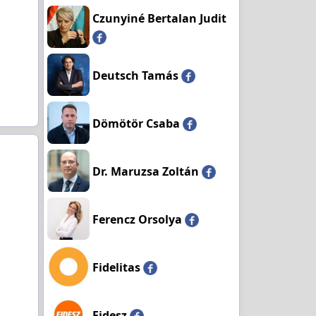
Czunyiné Bertalan Judit
Deutsch Tamás
Dömötör Csaba
Dr. Maruzsa Zoltán
Ferencz Orsolya
Fidelitas
Fidesz