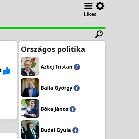
Likes
Országos politika
Azbej Tristan
t
Balla György
Bóka János
Budai Gyula