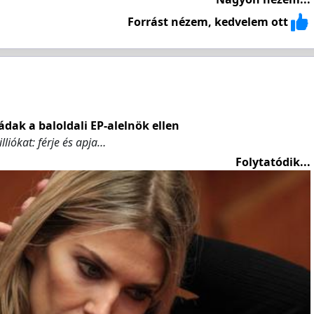
Forrást nézem, kedvelem ott
ádak a baloldali EP-alelnök ellen
lliókat: férje és apja…
Folytatódik...