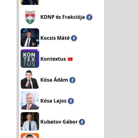
KDNP és Frakciója
Kocsis Máté
Kontextus
Kósa Ádám
Kósa Lajos
Kubatov Gábor