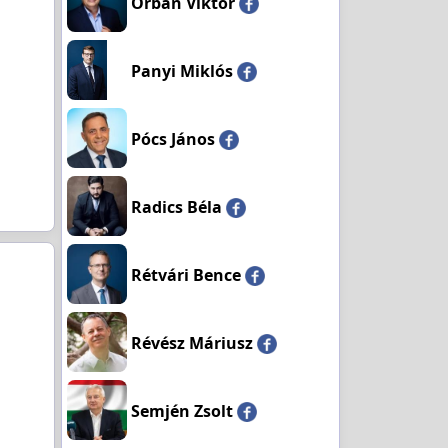
Orbán Viktor
Panyi Miklós
Pócs János
Radics Béla
Rétvári Bence
Révész Máriusz
Semjén Zsolt