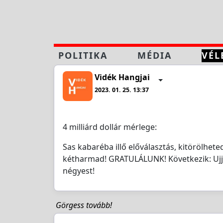
POLITIKA
MÉDIA
VÉL
Vidék Hangjai
2023. 01. 25. 13:37
4 milliárd dollár mérlege:
Sas kabaréba illő előválasztás, kitörölhe
kétharmad! GRATULÁLUNK! Következik: Ujj
négyest!
Görgess tovább!