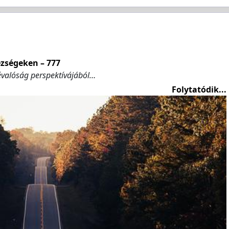
zségeken – 777
évalóság perspektívájából…
Folytatódik...