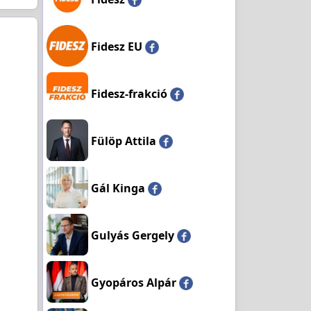
Fidesz EU
Fidesz-frakció
Fülöp Attila
Gál Kinga
Gulyás Gergely
Gyopáros Alpár