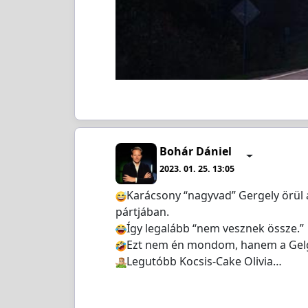
Bohár Dániel
2023. 01. 25. 13:05
Karácsony “nagyvad” Gergely örül
pártjában.
Így legalább “nem vesznek össze.”
Ezt nem én mondom, hanem a Gelg
️Legutóbb Kocsis-Cake Olivia…