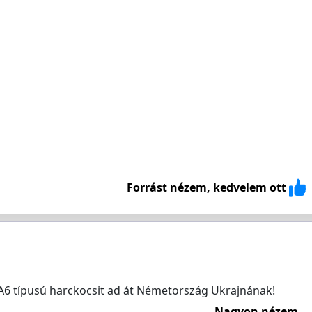
Forrást nézem, kedvelem ott
 A6 típusú harckocsit ad át Németország Ukrajnának!
Nagyon nézem...