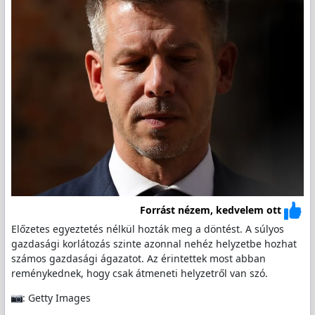
Forrást nézem, kedvelem ott
Előzetes egyeztetés nélkül hozták meg a döntést. A súlyos
gazdasági korlátozás szinte azonnal nehéz helyzetbe hozhat
számos gazdasági ágazatot. Az érintettek most abban
reménykednek, hogy csak átmeneti helyzetről van szó.
: Getty Images