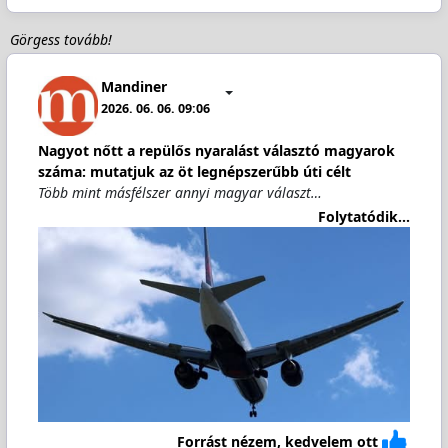
Görgess tovább!
Mandiner
2026. 06. 06. 09:06
Nagyot nőtt a repülős nyaralást választó magyarok
száma: mutatjuk az öt legnépszerűbb úti célt
Több mint másfélszer annyi magyar választ…
Folytatódik...
Forrást nézem, kedvelem ott