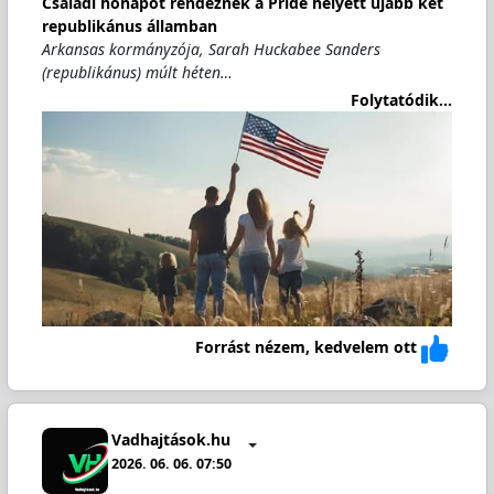
Családi hónapot rendeznek a Pride helyett újabb két
republikánus államban
Arkansas kormányzója, Sarah Huckabee Sanders
(republikánus) múlt héten…
Folytatódik...
Forrást nézem, kedvelem ott
Vadhajtások.hu
2026. 06. 06. 07:50