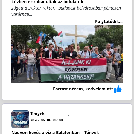
közben elszabadultak az indulatok
Zúgott a „Viktor, Viktor!” Budapest belvárosában pénteken,
vasárnap…
Folytatódik...
Forrást nézem, kedvelem ott
Tények
2026. 06. 06. 08:04
Nagyon kevés a víz a Balatonban | Tények