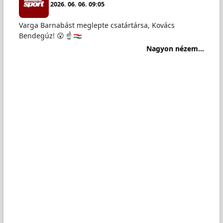
2026. 06. 06. 09:05
Varga Barnabást meglepte csatártársa, Kovács
Bendegúz! 😮 ☝️
Nagyon nézem...