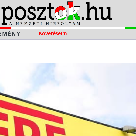
EMÉNY
Követéseim