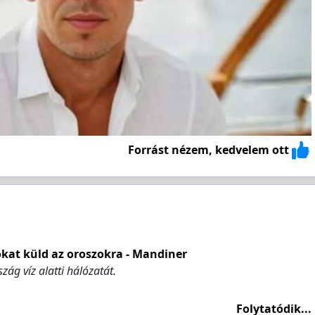
Forrást nézem, kedvelem ott
ókat küld az oroszokra - Mandiner
zág víz alatti hálózatát.
Folytatódik...