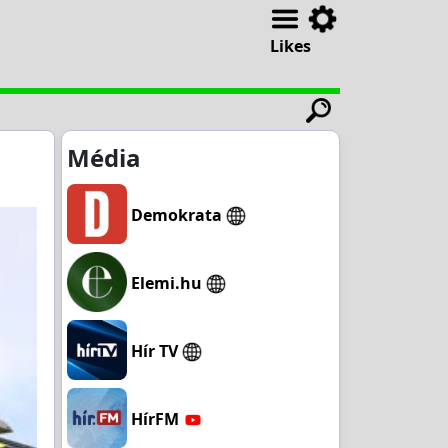
Likes
Média
Demokrata
Elemi.hu
Hír TV
HírFM