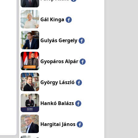
Gál Kinga
Gulyás Gergely
Gyopáros Alpár
György László
Hankó Balázs
Hargitai János