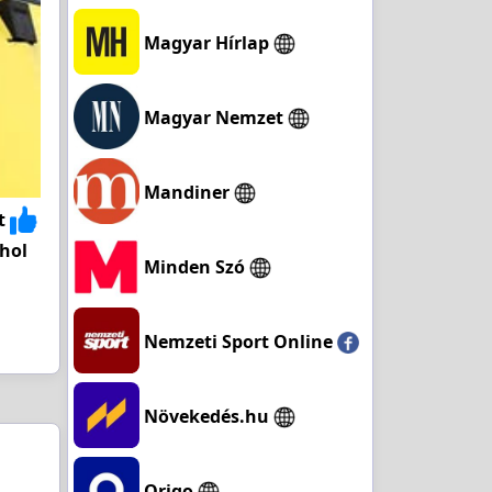
Magyar Hírlap
Magyar Nemzet
Mandiner
t
 hol
Minden Szó
Nemzeti Sport Online
Növekedés.hu
Origo