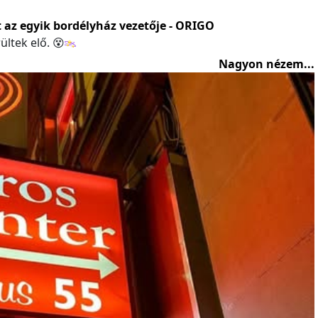
t az egyik bordélyház vezetője - ORIGO
ltek elő. 😵‍
Nagyon nézem...