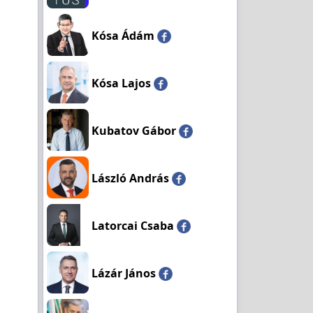
Kósa Ádám
Kósa Lajos
Kubatov Gábor
László András
Latorcai Csaba
Lázár János