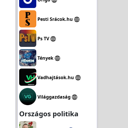
Pesti Srácok.hu
Ps TV
Tények
Vadhajtások.hu
Világgazdaság
Országos politika