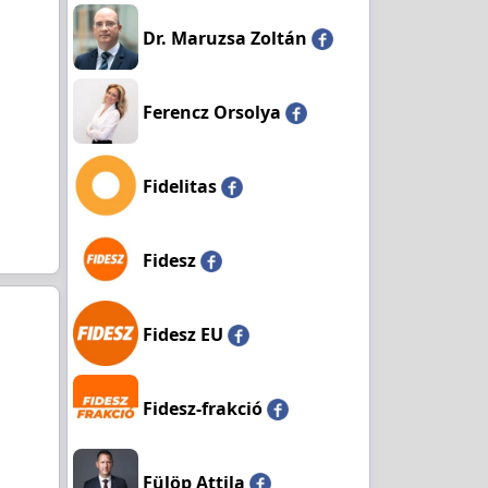
Dr. Maruzsa Zoltán
Ferencz Orsolya
Fidelitas
Fidesz
Fidesz EU
Fidesz-frakció
Fülöp Attila