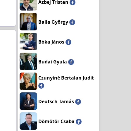
Azbej Tristan
Balla György
Bóka János
Budai Gyula
Czunyiné Bertalan Judit
Deutsch Tamás
Dömötör Csaba