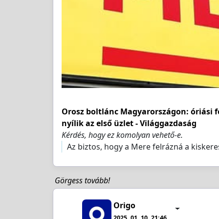
Orosz boltlánc Magyarországon: óriási f
nyílik az első üzlet - Világgazdaság
Kérdés, hogy ez komolyan vehető-e.
Az biztos, hogy a Mere felrázná a kisker
Görgess tovább!
Origo
2025. 01. 10. 21:46