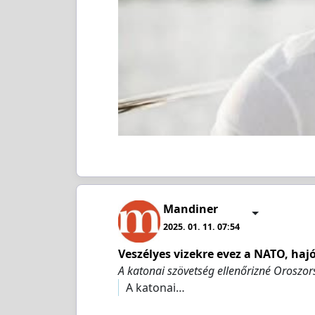
Mandiner
2025. 01. 11. 07:54
Veszélyes vizekre evez a NATO, haj
A katonai szövetség ellenőrizné Oroszors
A katonai…