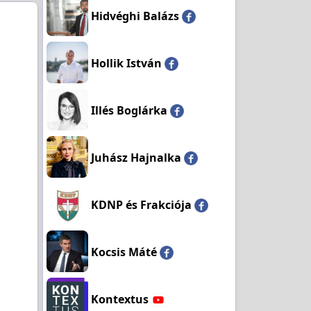
Hidvéghi Balázs
Hollik István
Illés Boglárka
Juhász Hajnalka
KDNP és Frakciója
Kocsis Máté
Kontextus