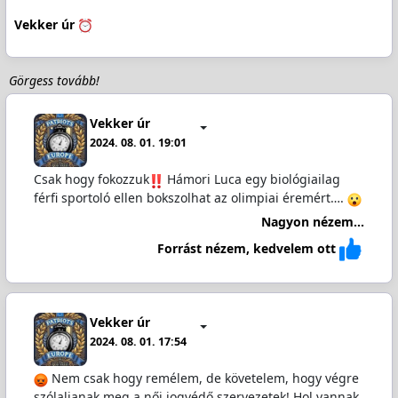
Vekker úr
Görgess tovább!
Vekker úr
2024. 08. 01. 19:01
Csak hogy fokozzuk
️ Hámori Luca egy biológiailag
férfi sportoló ellen bokszolhat az olimpiai éremért….
Nagyon nézem...
Forrást nézem, kedvelem ott
Vekker úr
2024. 08. 01. 17:54
Nem csak hogy remélem, de követelem, hogy végre
szólaljanak meg a női jogvédő szervezetek! Hol vannak