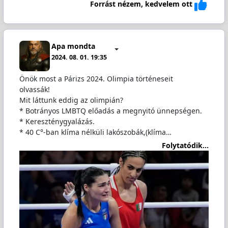
Forrást nézem, kedvelem ott
Apa mondta
2024. 08. 01. 19:35
Önök most a Párizs 2024. Olimpia történeseit
olvassák!
Mit láttunk eddig az olimpián?
* Botrányos LMBTQ előadás a megnyitó ünnepségen.
* Kereszténygyalázás.
* 40 C°-ban klíma nélküli lakószobák,(klíma…
Folytatódik...