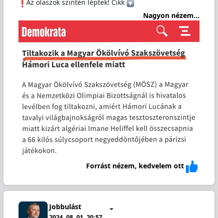
️Az olaszok szintén léptek! Cikk
Nagyon nézem...
Forrást nézem, kedvelem ott
Jobbulást
2024. 08. 01. 20:57