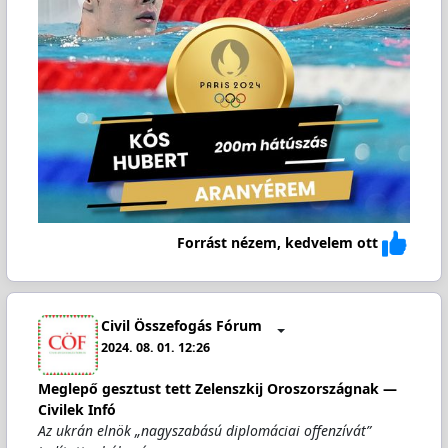
Forrást nézem, kedvelem ott
Civil Összefogás Fórum
2024. 08. 01. 12:26
Meglepő gesztust tett Zelenszkij Oroszországnak —
Civilek Infó
Az ukrán elnök „nagyszabású diplomáciai offenzívát”