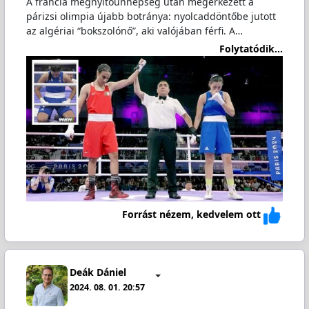
A francia megnyitóünnepség után megérkezett a
párizsi olimpia újabb botránya: nyolcaddöntőbe jutott
az algériai “bokszolónő”, aki valójában férfi. A…
Folytatódik...
Forrást nézem, kedvelem ott
Deák Dániel
2024. 08. 01. 20:57