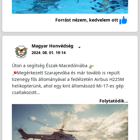
Forrást nézem, kedvelem ott
Magyar Honvédség
2024. 08. 01. 19:14
Úton a segítség Észak-Macedóniába
Megérkezett Szarajevóba és már tovább is repült
tizenegy fős állományával a fedélzetén Airbus H225M
helikopterünk, ahol egy kint állomásozó Mi-17-es gép
csatlakozott…
Folytatódik...