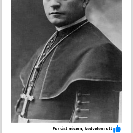
Forrást nézem, kedvelem ott