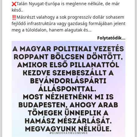
Talán Nyugat-Európa is meglenne nélküle, de már
késő..
️Másrészt valahogy a sok progresszív dollár sohasem
fejlődő infrastruktúra vagy gazdaság formájában jelent
meg a túloldalon, hanem alagutak és…
Folytatódik...