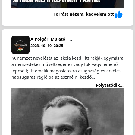
Forrást nézem, kedvelem ott
A Polgári Mulató
2023. 10. 10. 20:25
"A nemzet nevelését az iskola kezdi; itt rakják egymásra
a nemzedékek műveltségének vagy föl- vagy lemenő
lépcsőit; itt emelik magaslatokra az igazság és erkölcs
napsugaras régióiba az eszmélni kezdő…
Folytatódik...