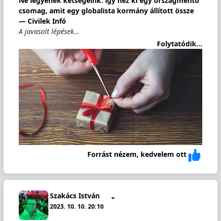
Ne legyenek kétségeink: így néz ki egy országmentő
csomag, amit egy globalista kormány állított össze
— Civilek Infó
A javasolt lépések…
Folytatódik...
Forrást nézem, kedvelem ott
Szakács István
2023. 10. 10. 20:10