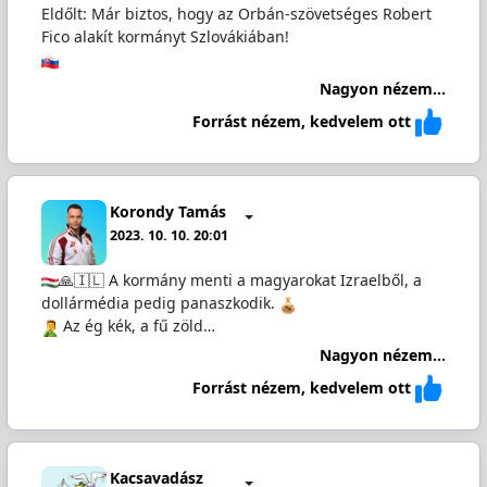
Eldőlt: Már biztos, hogy az Orbán-szövetséges Robert
Fico alakít kormányt Szlovákiában!
Nagyon nézem...
Forrást nézem, kedvelem ott
Korondy Tamás
2023. 10. 10. 20:01
🙏🇮🇱 A kormány menti a magyarokat Izraelből, a
dollármédia pedig panaszkodik.
️ Az ég kék, a fű zöld…
Nagyon nézem...
Forrást nézem, kedvelem ott
Kacsavadász