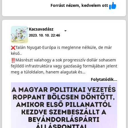
Forrást nézem, kedvelem ott
Kacsavadász
2023. 10. 10. 22:46
Talán Nyugat-Európa is meglenne nélküle, de már
késő..
️Másrészt valahogy a sok progresszív dollár sohasem
fejlődő infrastruktúra vagy gazdaság formájában jelent
meg a túloldalon, hanem alagutak és…
Folytatódik...