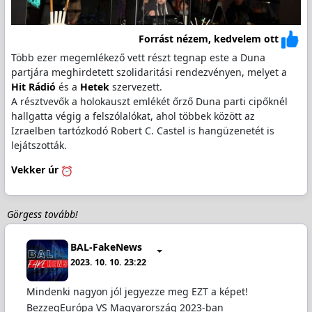
Forrást nézem, kedvelem ott
Több ezer megemlékező vett részt tegnap este a Duna
partjára meghirdetett szolidaritási rendezvényen, melyet a
Hit Rádió
és a
Hetek
szervezett.
A résztvevők a holokauszt emlékét őrző Duna parti cipőknél
hallgatta végig a felszólalókat, ahol többek között az
Izraelben tartózkodó Robert C. Castel is hangüzenetét is
lejátszották.
Vekker úr
Görgess tovább!
BAL-FakeNews
2023. 10. 10. 23:22
Mindenki nagyon jól jegyezze meg EZT a képet!
BezzegEurópa VS Magyarország 2023-ban