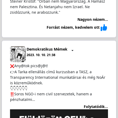
Steiner Kristóf: "Orbán nem Magyarország. A Hamász
nem Palesztina. És Netanjahu nem Izrael. Ne
zsidózzunk, ne arabozzunk."
Nagyon nézem...
Forrást nézem, kedvelem ott
Demokratikus Mémek
2023. 10. 10. 21:38
Any@tok pics@j@t!
👉A Tarka ellenállás című kurzusban a TASZ, a
Transparency International munkatársai és még NoÁr
is közreműködnek.
👇👇👇👇👇👇
️Soros NGO-i nem civil szervezetek, hanem a
pénzhatalmi…
Folytatódik...