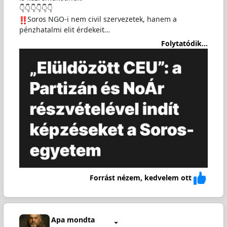
👇👇👇👇👇👇
️Soros NGO-i nem civil szervezetek, hanem a
pénzhatalmi elit érdekeit…
Folytatódik...
Forrást nézem, kedvelem ott
Apa mondta