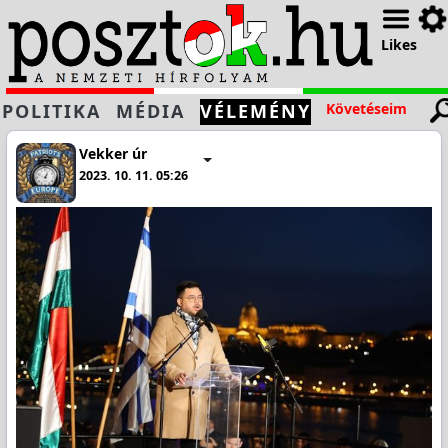
Likes
POLITIKA
MÉDIA
VÉLEMÉNY
Követéseim
Vekker úr
2023. 10. 11. 05:26