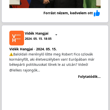
Forrást nézem, kedvelem ott
Vidék Hangjai
2024. 05. 15. 18:05
Vidék Hangjai
-
2024. 05. 15.
️Baloldali merénylő lőtte meg Robert Fico szlovák
kormányfőt, aki életveszélyben van! Európában már
békepárti politikusokat lőnek le az utcán? Videó!
@lelkes rajongók…
Folytatódik...