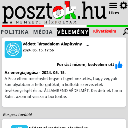
Likes
POLITIKA
MÉDIA
VÉLEMÉNY
Követéseim
Védett Társadalom Alapítvány
2024. 05. 15. 17:56
Forrást nézem, kedvelem ott
Az energiajogász
-
2024. 05. 15.
A Fico elleni merénylet legyen figyelmeztetés, hogy vegyük
komolyabban a felforgatókat, a külföldi szervezetek
tevékenységét és az ÁLLAMREND VÉDELMÉT. Kezdetnek Ilaria
Salist azonnal vissza a börtönbe.
Görgess tovább!