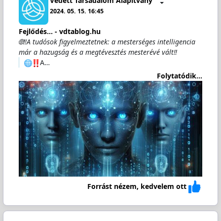
Védett Társadalom Alapítvány
2024. 05. 15. 16:45
Fejlődés… - vdtablog.hu
🌐‼️A tudósok figyelmeztetnek: a mesterséges intelligencia
már a hazugság és a megtévesztés mesterévé vált‼️
️A…
Folytatódik...
Forrást nézem, kedvelem ott