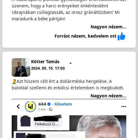
üzenem, hogy a harci erényeiket önkéntesként
Ukrajnában csillagtassák, az orosz gránáttűzben! Mi
maradunk a béke pártján!
Nagyon nézem...
Forrást nézem, kedvelem ott
Kötter Tamás
2024. 05. 15. 17:03
️Azt hiszem célt ért a dollármédia hergelése. A
baloldal szellemi és erkölcsi értelemben is megbukott.
Nagyon nézem...