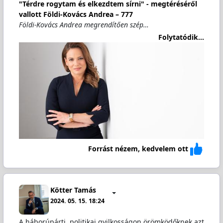
"Térdre rogytam és elkezdtem sírni" - megtéréséről
vallott Földi-Kovács Andrea – 777
Földi-Kovács Andrea megrendítően szép…
Folytatódik...
Forrást nézem, kedvelem ott
Kötter Tamás
2024. 05. 15. 18:24
A háborúpárti, politikai gyilkosságon örömködőknek azt