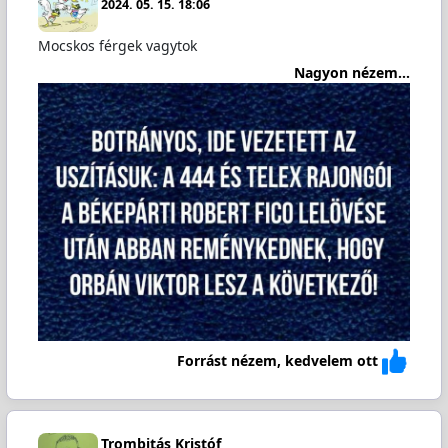
2024. 05. 15. 18:06
Mocskos férgek vagytok
Nagyon nézem...
Forrást nézem, kedvelem ott
Trombitás Kristóf