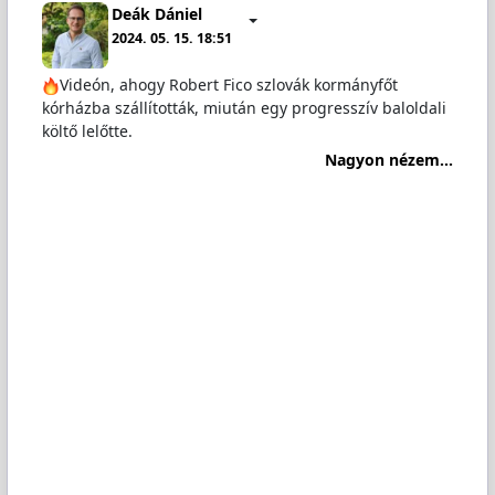
Deák Dániel
2024. 05. 15. 18:51
Videón, ahogy Robert Fico szlovák kormányfőt
kórházba szállították, miután egy progresszív baloldali
költő lelőtte.
Nagyon nézem...