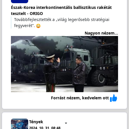
Észak-Korea interkontinentális ballisztikus rakétát
tesztelt - ORIGO
Továbbfejlesztették a „világ legerősebb stratégiai
fegyverét”.
Nagyon nézem...
Forrást nézem, kedvelem ott
Tények
2024. 10. 31. 08:48