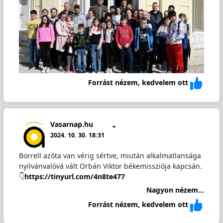
Forrást nézem, kedvelem ott
Vasarnap.hu
2024. 10. 30. 18:31
Borrell azóta van vérig sértve, miután alkalmatlansága
nyilvánvalóvá vált Orbán Viktor békemissziója kapcsán.
👇
https://tinyurl.com/4n8te477
Nagyon nézem...
Forrást nézem, kedvelem ott