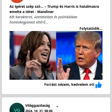
Az ígéret szép szó... – Trump és Harris is hatalmasra
emelte a tétet - Mandiner
Két karakteres, üzeneteiben és politikáiban
homlokegyenest eltérő…
Folytatódik...
Forrást nézem, kedvelem ott
Világgazdaság
2024. 10. 31. 08:00