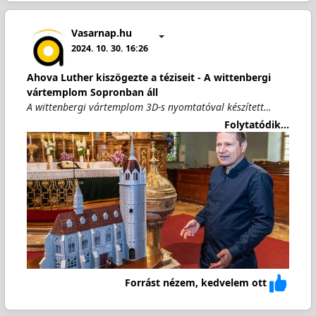
Vasarnap.hu
2024. 10. 30. 16:26
Ahova Luther kiszögezte a téziseit - A wittenbergi
vártemplom Sopronban áll
A wit­ten­ber­gi vár­temp­lom 3D-s nyomtatóval készített…
Folytatódik...
Forrást nézem, kedvelem ott