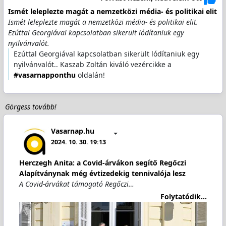
Ismét leleplezte magát a nemzetközi média- és politikai elit
Ismét leleplezte magát a nemzetközi média- és politikai elit.
Ezúttal Georgiával kapcsolatban sikerült lódítaniuk egy
nyilvánvalót.
Ezúttal Georgiával kapcsolatban sikerült lódítaniuk egy
nyilvánvalót.. Kaszab Zoltán kiváló vezércikke a
#vasarnapponthu
oldalán!
Görgess tovább!
Vasarnap.hu
2024. 10. 30. 19:13
Herczegh Anita: a Covid-árvákon segítő Regőczi
Alapítványnak még évtizedekig tennivalója lesz
A Covid-árvákat támogató Regőczi…
Folytatódik...