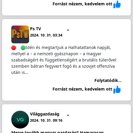
Forrást nézem, kedvelem ott
Ps TV
2024. 10. 31. 03:34
Idén és megtartjuk a Halhatatlanok napját,
mellyel a – a nemzeti gyásznapon – a magyar
szabadságért és függetlenségért a brutális túlerővel
szemben bátran fegyvert fogó és a szovjet offenzíva
után is…
Folytatódik...
Forrást nézem, kedvelem ott
Világgazdaság
2024. 10. 31. 09:16
Merre tovább magyar gazdaság? Hamarosan