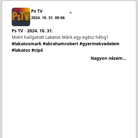
Ps TV
2024. 10. 31. 09:06
Ps TV
-
2024. 10. 31.
Miért hallgatott Lakatos Márk egy egész hétig?
#lakatosmark
#abrahamrobert
#gyermekvedelem
#lakatos
#cipő
Nagyon nézem...