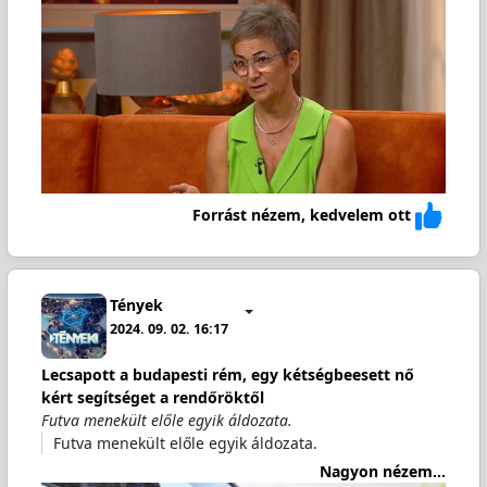
Forrást nézem, kedvelem ott
Tények
2024. 09. 02. 16:17
Lecsapott a budapesti rém, egy kétségbeesett nő
kért segítséget a rendőröktől
Futva menekült előle egyik áldozata.
Futva menekült előle egyik áldozata.
Nagyon nézem...