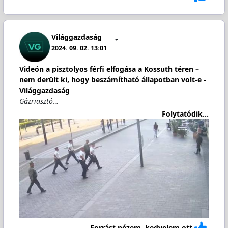
Világgazdaság
2024. 09. 02. 13:01
Videón a pisztolyos férfi elfogása a Kossuth téren –
nem derült ki, hogy beszámítható állapotban volt-e -
Világgazdaság
Gázriasztó…
Folytatódik...
Forrást nézem, kedvelem ott