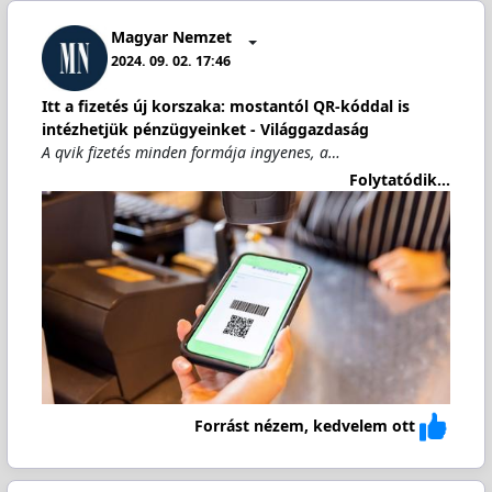
Magyar Nemzet
2024. 09. 02. 17:46
Itt a fizetés új korszaka: mostantól QR-kóddal is
intézhetjük pénzügyeinket - Világgazdaság
A qvik fizetés minden formája ingyenes, a…
Folytatódik...
Forrást nézem, kedvelem ott