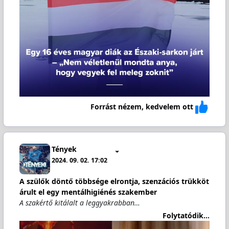
Forrást nézem, kedvelem ott
Tények
2024. 09. 02. 17:02
A szülők döntő többsége elrontja, szenzációs trükköt
árult el egy mentálhigiénés szakember
A szakértő kitálalt a leggyakrabban…
Folytatódik...