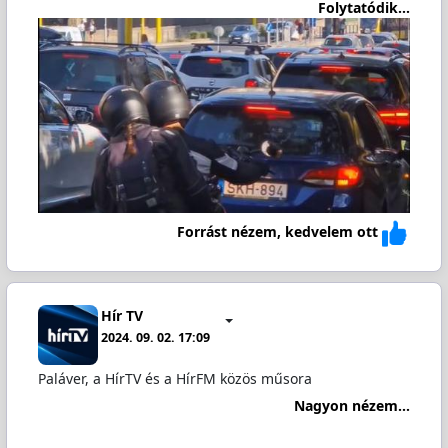
Folytatódik...
Forrást nézem, kedvelem ott
Hír TV
2024. 09. 02. 17:09
Paláver, a HírTV és a HírFM közös műsora
Nagyon nézem...