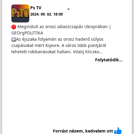
Ps TV
2024. 09. 02. 18:00
Megindult az orosz válaszcsapás Ukrajnában |
GEOrgPOLITIKA
​Az éjszaka folyamán az orosz haderő súlyos
csapásokat mért Kijevre. A város több pontjáról
lehetett robbanásokat hallani. Vitalij Klicsko…
Folytatódik...
Forrást nézem, kedvelem ott