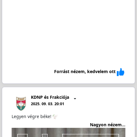
Forrást nézem, kedvelem ott
KDNP és Frakciója
2025. 09. 03. 20:01
Legyen végre béke!
Nagyon nézem...