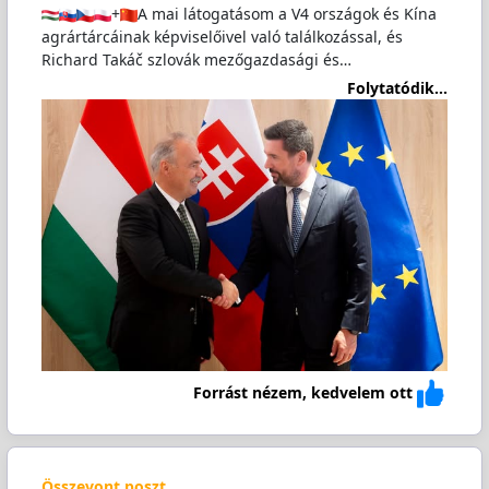
+
A mai látogatásom a V4 országok és Kína
agrártárcáinak képviselőivel való találkozással, és
Richard Takáč szlovák mezőgazdasági és…
Folytatódik...
Forrást nézem, kedvelem ott
Összevont poszt