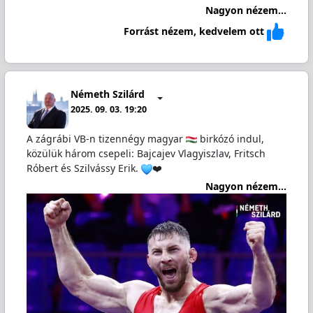
Nagyon nézem...
Forrást nézem, kedvelem ott
Németh Szilárd
2025. 09. 03. 19:20
A zágrábi VB-n tizennégy magyar
birkózó indul,
közülük három csepeli: Bajcajev Vlagyiszlav, Fritsch
Róbert és Szilvássy Erik.
❤️
Nagyon nézem...