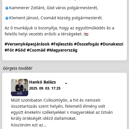
Kammerer Zoltánt, Göd város polgármesterét,
Klement Jánost, Csomád község polgármesterét.
Az ő munkájuk is bizonyítja, hogy az együttműködés és a
felelős helyi vezetés erősíti a térségeket.
#VersenyképesJárások
#Fejlesztés
#Összefogás
#Dunakeszi
#Fót
#Göd
#Csomád
#Magyarország
Görgess tovább!
Hankó Balázs
2025. 09. 03. 17:25
Múlt szombaton Csíksomlyón, a hit és nemzeti
összetartozás szent helyén, felemelő élmény volt
együtt énekelni székelyekkel s magyarokkal az István
király örökségét idéző dallamokat.
Köszönöm ezt az…