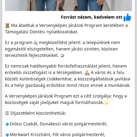
Forrást nézem, kedvelem ott
Ma átadtuk a Versenyképes Járások Program keretében a
Támogatási Döntési nyilatkozatokat.
Ez a program új megközelítést jelent: a települések nem
egymástól elszigetelten, hanem járási szinten, közösen
tervezhetik fejlesztéseiket. 🤝
Ez nemcsak hatékonyabb forrásfelhasználást jelent, hanem
erősebb összefogást is a térségekben.
️ A város és a falu
közötti különbségek csökkentése, a közszolgáltatások javítása
és a helyi gazdaság erősítése mind része ennek a munkának.
A Versenyképes Járások Program ezt a célt szolgálja: hogy a
közösségek saját jövőjüket maguk formálhassák.
👏 Díjazottként köszönthettük:
Dióssi Csabát, Dunakeszi város polgármesterét,
Merkwart Krisztiánt, Fót város polgármesterét,