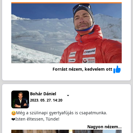
Forrást nézem, kedvelem ott
Bohár Dániel
2023. 05. 27. 14:20
Még a szülinapi gyertyafújás is csapatmunka.
❤️Isten éltessen, Tünde!
Nagyon nézem...