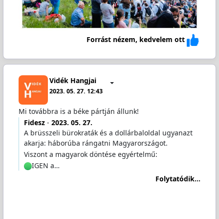
Forrást nézem, kedvelem ott
Vidék Hangjai
2023. 05. 27. 12:43
Mi továbbra is a béke pártján állunk!
Fidesz
-
2023. 05. 27.
A brüsszeli bürokraták és a dollárbaloldal ugyanazt
akarja: háborúba rángatni Magyarországot.
Viszont a magyarok döntése egyértelmű:
IGEN a…
Folytatódik...