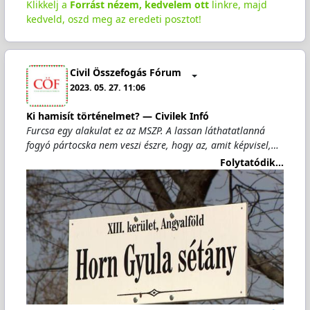
Klikkelj a
Forrást nézem, kedvelem ott
linkre, majd
kedveld, oszd meg az eredeti posztot!
Civil Összefogás Fórum
2023. 05. 27. 11:06
Ki hamisít történelmet? — Civilek Infó
Furcsa egy alakulat ez az MSZP. A lassan láthatatlanná
fogyó pártocska nem veszi észre, hogy az, amit képvisel,…
Folytatódik...