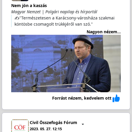
Nem jön a kaszás
Magyar Nemzet | Polgári napilap és hírportál
✍️"Természetesen a Karácsony-városháza szakmai
köntösbe csomagolt trükkjéről van szó."
Nagyon nézem...
Forrást nézem, kedvelem ott
Civil Összefogás Fórum
2023. 05. 27. 12:15