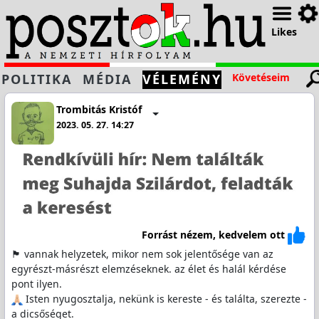
Likes
POLITIKA
MÉDIA
VÉLEMÉNY
Követéseim
Trombitás Kristóf
2023. 05. 27. 14:27
Forrást nézem, kedvelem ott
🏴 vannak helyzetek, mikor nem sok jelentősége van az
egyrészt-másrészt elemzéseknek. az élet és halál kérdése
pont ilyen.
Isten nyugosztalja, nekünk is kereste - és találta, szerezte -
a dicsőséget.