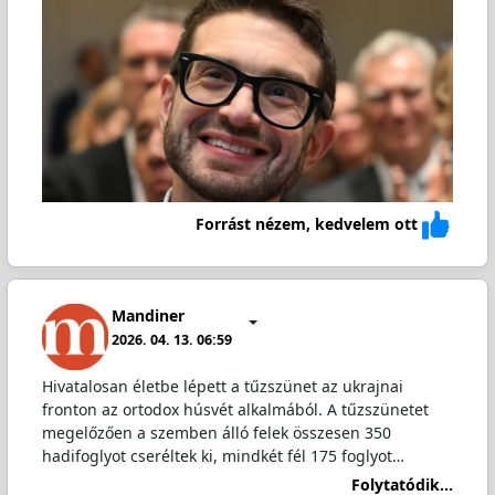
Forrást nézem, kedvelem ott
Mandiner
2026. 04. 13. 06:59
Hivatalosan életbe lépett a tűzszünet az ukrajnai
fronton az ortodox húsvét alkalmából. A tűzszünetet
megelőzően a szemben álló felek összesen 350
hadifoglyot cseréltek ki, mindkét fél 175 foglyot…
Folytatódik...