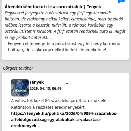
Álrendőrként bukott le a sorozatrabló | Tények
Fegyverrel fenyegette a pénztárost egy férfi egy körmendi
boltban, de zsákmány nélkül kellett elmenekülnie, mert az eladó
időben lezárta a kasszát. Kiderült, a támadó korábban egy
osztrák üzletet is kirabolt. A férfi ezután rendőrnek adta ki magát
és így próbált autósokt....
Fegyverrel fenyegette a pénztárost egy férfi egy körmendi
boltban, de zsákmány nélkül kellett elmenekülnie!
Görgess tovább!
Tények
2026. 04. 13. 06:49
A választók közel 80 százaléka járult az urnák elé.
Kattintson a részletes eredményekért:
https://tenyek.hu/politika/2026/04/9894-szazalekos-
a-feldolgozottsag-igy-alakultak-a-valasztasi-
eredmenyek…