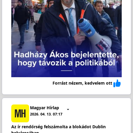
Forrást nézem, kedvelem ott
Magyar Hírlap
2026. 04. 13. 07:17
Az ír rendőrség felszámolta a blokádot Dublin
belvárosában