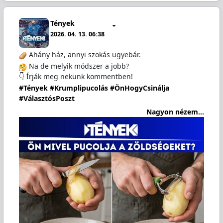
Tények
2026. 04. 13. 06:38
Ahány ház, annyi szokás ugyebár.
Na de melyik módszer a jobb?
👇 Írják meg nekünk kommentben!
#Tények
#Krumplipucolás
#ÖnHogyCsinálja
#VálasztósPoszt
Nagyon nézem...