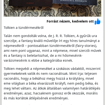
Forrást nézem, kedvelem ott
Tolkien a tündérmesékről
Talán nem gondolták volna, de J. R. R. Tolkien, A gyűrűk ura
szerzője, a fantasy kiváló művelője írt egy híres tanulmányt a
népmesékről – pontosabban tündérmesékről (fairy-stories),
ami nem pont ugyanaz, mint a népmese, mivel szerzői művek
és a fantasy is beletartozhat, de a mi hősmeséink-
varázsmeséink is ebbe a kategóriába esnek.
Tolkien megvédi a népmeséket a szokásos vádaktól, miszerint
gyermekeknek valók és nem racionálisak. Mint írja: teljesen
racionális, hogy a békához megy hozzá a királylány, mivel
eme világban a béka elvarázsolt királyfi, nem pedig béka, és
meg lehet váltani. Az átkok általában valamilyen határátlépés
eredményei, azaz, hacsaknem gonosz erők okozzák, morális
és más korlátok átlépésének eredményei.