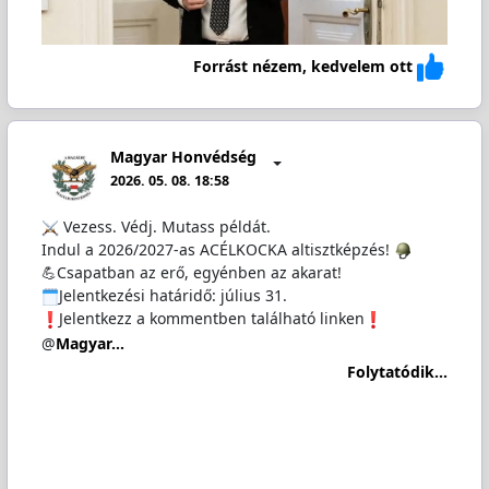
Forrást nézem, kedvelem ott
Magyar Honvédség
2026. 05. 08. 18:58
️ Vezess. Védj. Mutass példát.
Indul a 2026/2027-as ACÉLKOCKA altisztképzés!
💪Csapatban az erő, egyénben az akarat!
️Jelentkezési határidő: július 31.
Jelentkezz a kommentben található linken
@
Magyar…
Folytatódik...