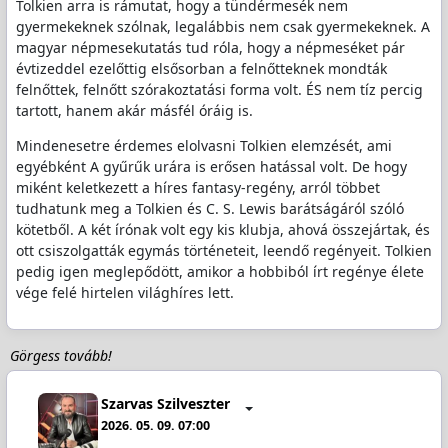
Tolkien arra is rámutat, hogy a tündérmesék nem
gyermekeknek szólnak, legalábbis nem csak gyermekeknek. A
magyar népmesekutatás tud róla, hogy a népmeséket pár
évtizeddel ezelőttig elsősorban a felnőtteknek mondták
felnőttek, felnőtt szórakoztatási forma volt. ÉS nem tíz percig
tartott, hanem akár másfél óráig is.
Mindenesetre érdemes elolvasni Tolkien elemzését, ami
egyébként A gyűrűk urára is erősen hatással volt. De hogy
miként keletkezett a híres fantasy-regény, arról többet
tudhatunk meg a Tolkien és C. S. Lewis barátságáról szóló
kötetből. A két írónak volt egy kis klubja, ahová összejártak, és
ott csiszolgatták egymás történeteit, leendő regényeit. Tolkien
pedig igen meglepődött, amikor a hobbiból írt regénye élete
vége felé hirtelen világhíres lett.
Görgess tovább!
Szarvas Szilveszter
2026. 05. 09. 07:00