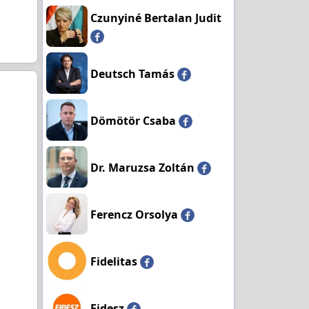
Czunyiné Bertalan Judit
Deutsch Tamás
Dömötör Csaba
Dr. Maruzsa Zoltán
Ferencz Orsolya
Fidelitas
Fidesz