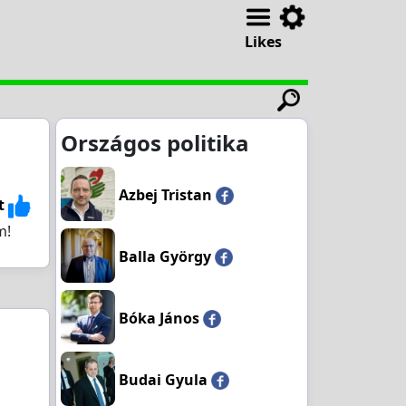
Likes
Országos politika
Azbej Tristan
t
m!
Balla György
Bóka János
Budai Gyula