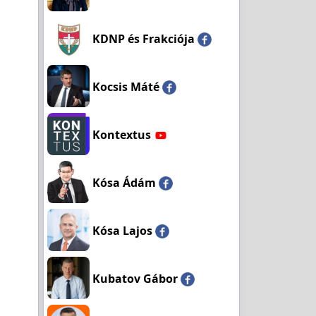
KDNP és Frakciója
Kocsis Máté
Kontextus
Kósa Ádám
Kósa Lajos
Kubatov Gábor