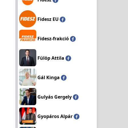
Fidesz EU
Fidesz-frakció
Fülöp Attila
Gál Kinga
Gulyás Gergely
Gyopáros Alpár