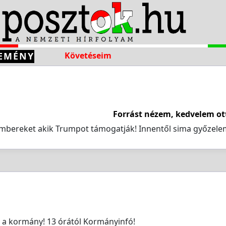
EMÉNY
Követéseim
Forrást nézem, kedvelem ot
embereket akik Trumpot támogatják! Innentől sima győzele
a a kormány! 13 órától Kormányinfó!