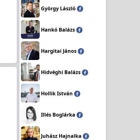
György László
Hankó Balázs
Hargitai János
Hidvéghi Balázs
Hollik István
Illés Boglárka
Juhász Hajnalka