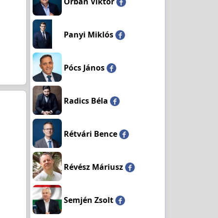
Orbán Viktor
Panyi Miklós
Pócs János
Radics Béla
Rétvári Bence
Révész Máriusz
Semjén Zsolt