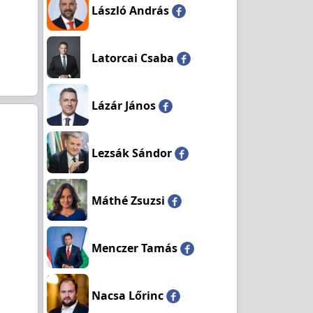
László András
Latorcai Csaba
Lázár János
Lezsák Sándor
Máthé Zsuzsi
Menczer Tamás
Nacsa Lőrinc