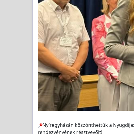
Nyíregyházán köszönthettük a Nyugdíja
rendezvényének résztvevőit!