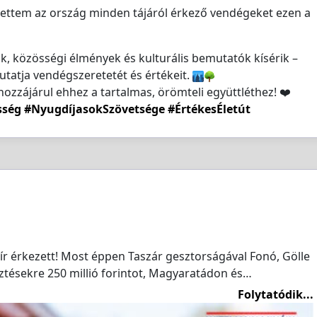
ttem az ország minden tájáról érkező vendégeket ezen a
 közösségi élmények és kulturális bemutatók kísérik –
atja vendégszeretetét és értékeit.
ozzájárul ehhez a tartalmas, örömteli együttléthez! ❤️
sség
#NyugdíjasokSzövetsége
#ÉrtékesÉletút
ír érkezett! Most éppen Taszár gesztorságával Fonó, Gölle
sztésekre 250 millió forintot, Magyaratádon és…
Folytatódik...