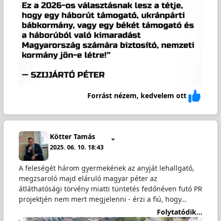
Forrást nézem, kedvelem ott
Kötter Tamás
2025. 06. 10. 18:43
A feleségét három gyermekének az anyját lehallgató,
megzsaroló majd eláruló magyar péter az
átláthatósági törvény miatti tüntetés fedőnéven futó PR
projektjén nem mert megjelenni - érzi a fiú, hogy…
Folytatódik...