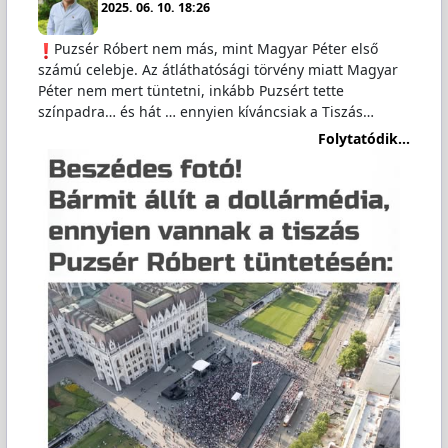
2025. 06. 10. 18:26
️Puzsér Róbert nem más, mint Magyar Péter első
számú celebje. Az átláthatósági törvény miatt Magyar
Péter nem mert tüntetni, inkább Puzsért tette
színpadra… és hát … ennyien kíváncsiak a Tiszás…
Folytatódik...