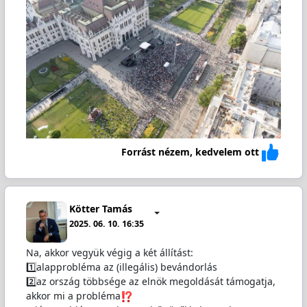
Forrást nézem, kedvelem ott
Kötter Tamás
2025. 06. 10. 16:35
Na, akkor vegyük végig a két állítást:
1️⃣alapprobléma az (illegális) bevándorlás
2️⃣az ország többsége az elnök megoldását támogatja,
akkor mi a probléma