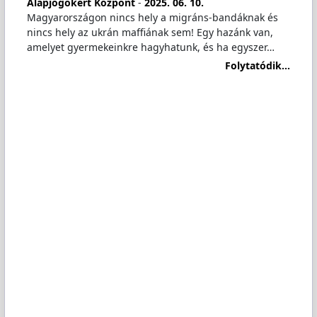
Alapjogokért Központ
-
2025. 06. 10.
Magyarországon nincs hely a migráns-bandáknak és
nincs hely az ukrán maffiának sem! Egy hazánk van,
amelyet gyermekeinkre hagyhatunk, és ha egyszer…
Folytatódik...