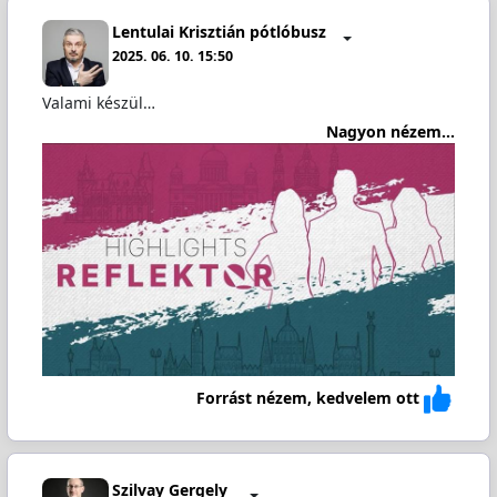
Lentulai Krisztián pótlóbusz
2025. 06. 10. 15:50
Valami készül…
Nagyon nézem...
Forrást nézem, kedvelem ott
Szilvay Gergely