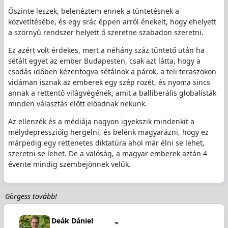
Őszinte leszek, belenéztem ennek a tüntetésnek a
közvetítésébe, és egy srác éppen arról énekelt, hogy ehelyett
a szörnyű rendszer helyett ő szeretne szabadon szeretni.
Ez azért volt érdekes, mert a néhány száz tüntető után ha
sétált egyet az ember Budapesten, csak azt látta, hogy a
csodás időben kézenfogva sétálnok a párok, a teli teraszokon
vidáman isznak az emberek egy szép rozét, és nyoma sincs
annak a rettentő világvégének, amit a balliberális globalisták
minden választás előtt előadnak nekünk.
Az ellenzék és a médiája nagyon igyekszik mindenkit a
mélydepresszióig hergelni, és belénk magyarázni, hogy ez
márpedig egy rettenetes diktatúra ahol már élni se lehet,
szeretni se lehet. De a valóság, a magyar emberek aztán 4
évente mindig szembejönnek velük.
Görgess tovább!
Deák Dániel