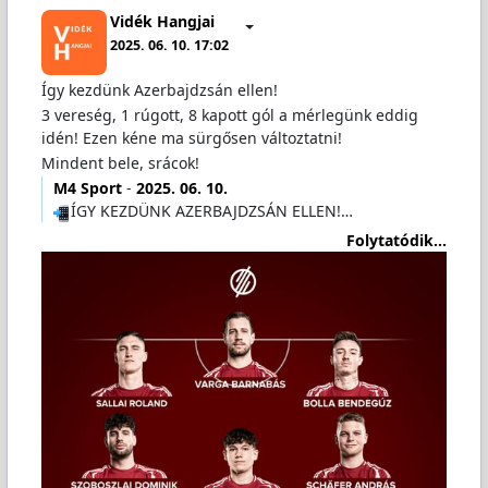
Vidék Hangjai
2025. 06. 10. 17:02
Így kezdünk Azerbajdzsán ellen!
3 vereség, 1 rúgott, 8 kapott gól a mérlegünk eddig
idén! Ezen kéne ma sürgősen változtatni!
Mindent bele, srácok!
M4 Sport
-
2025. 06. 10.
ÍGY KEZDÜNK AZERBAJDZSÁN ELLEN!…
Folytatódik...