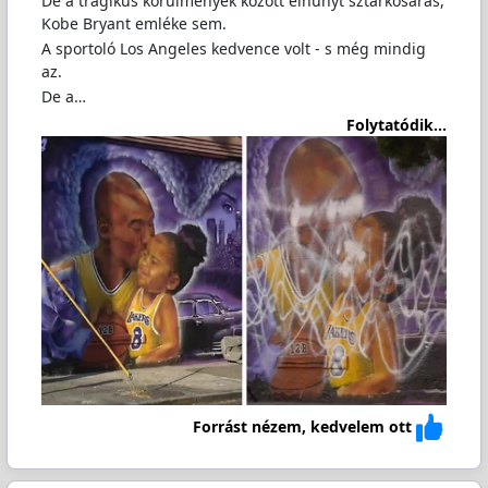
De a tragikus körülmények között elhunyt sztárkosaras,
Kobe Bryant emléke sem.
A sportoló Los Angeles kedvence volt - s még mindig
az.
De a…
Folytatódik...
Forrást nézem, kedvelem ott