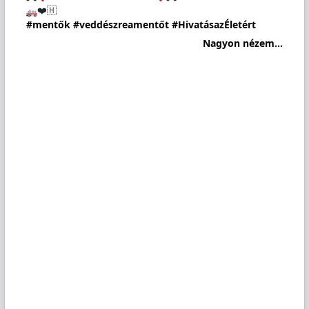
❤️🇭
#mentők
#veddészreamentőt
#HivatásazÉletért
Nagyon nézem...