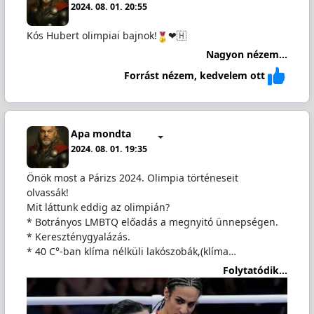
2024. 08. 01. 20:55
Kós Hubert olimpiai bajnok!
❤🇭
Nagyon nézem...
Forrást nézem, kedvelem ott
Apa mondta
2024. 08. 01. 19:35
Önök most a Párizs 2024. Olimpia történeseit
olvassák!
Mit láttunk eddig az olimpián?
* Botrányos LMBTQ előadás a megnyitó ünnepségen.
* Kereszténygyalázás.
* 40 C°-ban klíma nélküli lakószobák,(klíma…
Folytatódik...