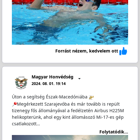
Forrást nézem, kedvelem ott
Magyar Honvédség
2024. 08. 01. 19:14
Úton a segítség Észak-Macedóniába
Megérkezett Szarajevóba és már tovább is repült
tizenegy fős állományával a fedélzetén Airbus H225M
helikopterünk, ahol egy kint állomásozó Mi-17-es gép
csatlakozott…
Folytatódik...