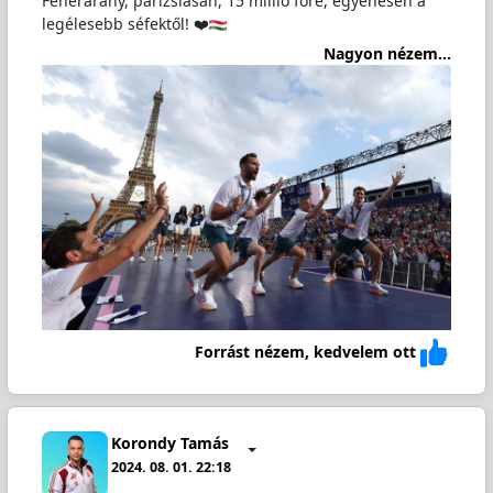
Fehérarany, párizsiasan, 15 millió főre, egyenesen a
legélesebb séfektől! ❤️
Nagyon nézem...
Forrást nézem, kedvelem ott
Korondy Tamás
2024. 08. 01. 22:18