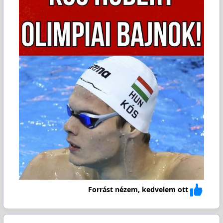
Forrást nézem, kedvelem ott