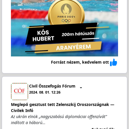
Forrást nézem, kedvelem ott
Civil Összefogás Fórum
2024. 08. 01. 12:26
Meglepő gesztust tett Zelenszkij Oroszországnak —
Civilek Infó
Az ukrán elnök „nagyszabású diplomáciai offenzívát”
indított a háború…