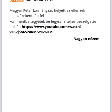
2026. 06. 04. 21:30
Magyar Péter kormányzás helyett az ellenzék
ellenzékeként lép fel
kommentbe tegyétek be légyszi a teljes beszélgetés
linkjét:
https://www.youtube.com/watch?
v=6Vj5o652aRM&t=2603s
Nagyon nézem...