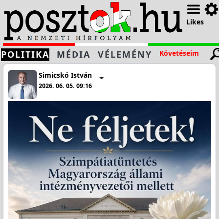
Likes
POLITIKA
MÉDIA
VÉLEMÉNY
Követéseim
Simicskó István
2026. 06. 05. 09:16