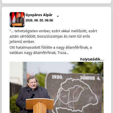
Gyopáros Alpár
2026. 06. 05. 06:06
“… tehetségtelen ember, ezért okkal mellőzött, ezért
aztán sértődött, bosszúszomjas és nem túl erős
jellemű ember.
Ott hatalmasodott fölötte a nagy államférfinak, a
valóban nagy államférfinak, Tisza…
Folytatódik...