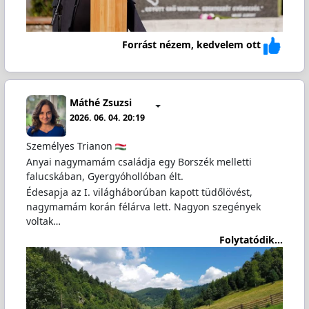
Forrást nézem, kedvelem ott
Máthé Zsuzsi
2026. 06. 04. 20:19
Személyes Trianon
Anyai nagymamám családja egy Borszék melletti
falucskában, Gyergyóhollóban élt.
Édesapja az I. világháborúban kapott tüdőlövést,
nagymamám korán félárva lett. Nagyon szegények
voltak…
Folytatódik...