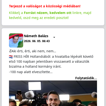
Terjeszd a valóságot a közösségi médiában!
Klikkelj a
Forrást nézem, kedvelem ott
linkre, majd
kedveld, oszd meg az eredeti posztot!
Németh Balázs
2026. 06. 05. 06:43
✌️Aki érti, érti, aki nem, nem…
FRISS HÍR Hollandiából: a hivatalba lépését követő
első 100 napban jelentősen visszaesett a választók
bizalma a holland kormány iránt.
-100 nap alatt elveszítette…
Folytatódik...