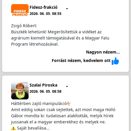
Fidesz-frakció
2026. 06. 05. 08:55
Zsigó Róbert:
Büszkék lehetünk! Megerősítettük a vidéket az
agrárium kiemelt támogatásával és a Magyar Falu
Program létrehozásával.
Nagyon nézem...
Forrást nézem, kedvelem ott
Szalai Piroska
2026. 06. 05. 08:58
Háttérben zajló manipuláció
Amit eddig sokan csak sejtettek, azt most maga Holló
Gábor mondta ki: tudatosan alakították, melyik hírek
jussanak el a magyar emberekhez és melyek ne.
️ Saját bevallása…