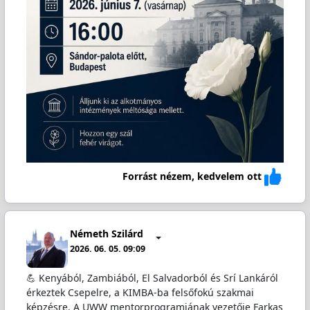
Forrást nézem, kedvelem ott
Németh Szilárd
2026. 06. 05. 09:09
💪 Kenyából, Zambiából, El Salvadorból és Srí Lankáról
érkeztek Csepelre, a KIMBA-ba felsőfokú szakmai
képzésre. A UWW mentorprogramjának vezetője Farkas