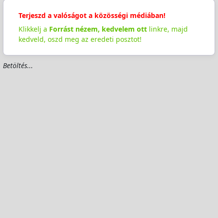
Terjeszd a valóságot a közösségi médiában!
Klikkelj a
Forrást nézem, kedvelem ott
linkre, majd
kedveld, oszd meg az eredeti posztot!
Betöltés...