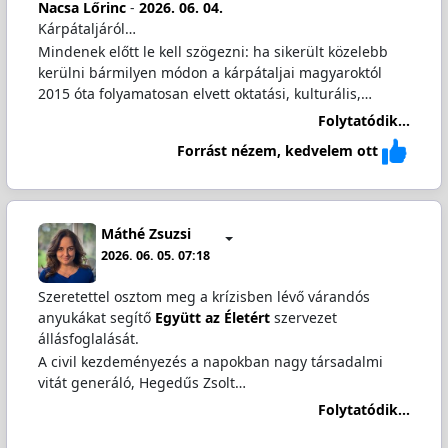
Nacsa Lőrinc
-
2026. 06. 04.
Kárpátaljáról…
Mindenek előtt le kell szögezni: ha sikerült közelebb
kerülni bármilyen módon a kárpátaljai magyaroktól
2015 óta folyamatosan elvett oktatási, kulturális,…
Folytatódik...
Forrást nézem, kedvelem ott
Máthé Zsuzsi
2026. 06. 05. 07:18
Szeretettel osztom meg a krízisben lévő várandós
anyukákat segítő
Együtt az Életért
szervezet
állásfoglalását.
A civil kezdeményezés a napokban nagy társadalmi
vitát generáló, Hegedűs Zsolt…
Folytatódik...