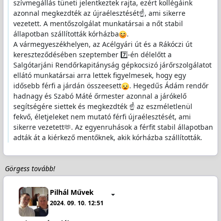
szívmegállás tüneti jelentkeztek rajta, ezért kollégáink
azonnal megkezdték az újraélesztését☝️, ami sikerre
vezetett. A mentőszolgálat munkatársai a nőt stabil
állapotban szállították kórházba
.
A vármegyeszékhelyen, az Acélgyári út és a Rákóczi út
kereszteződésében szeptember 7️⃣-én délelőtt a
Salgótarjáni Rendőrkapitányság gépkocsizó járőrszolgálatot
ellátó munkatársai arra lettek figyelmesek, hogy egy
idősebb férfi a járdán összeesett
. Hegedűs Ádám rendőr
hadnagy és Szabó Máté őrmester azonnal a járókelő
segítségére siettek és megkezdték ☝️ az eszméletlenül
fekvő, életjeleket nem mutató férfi újraélesztését, ami
sikerre vezetett🫶. Az egyenruhások a férfit stabil állapotban
adták át a kiérkező mentőknek, akik kórházba szállították.
Görgess tovább!
Pilhál Művek
2024. 09. 10. 12:51