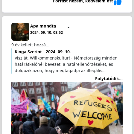
Forrást nézem, kedvelem ott
Apa mondta
2024. 09. 10. 08:52
9 év kellett hozzá....
Kinga Szerint
-
2024. 09. 10.
Viszlát, Willkommenskultur! - Németország minden
határátkelőnél bevezeti a határellenőrzéseket, és
dolgozik azon, hogy megtagadja az illegális…
Folytatódik...