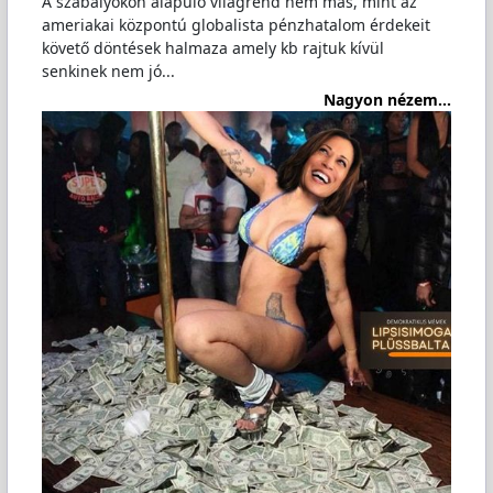
A szabályokon alapuló világrend nem más, mint az
ameriakai központú globalista pénzhatalom érdekeit
követő döntések halmaza amely kb rajtuk kívül
senkinek nem jó...
Nagyon nézem...