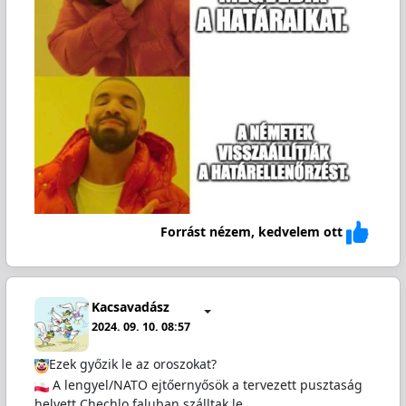
Forrást nézem, kedvelem ott
Kacsavadász
2024. 09. 10. 08:57
Ezek győzik le az oroszokat?
A lengyel/NATO ejtőernyősök a tervezett pusztaság
helyett Chechlo faluban szálltak le