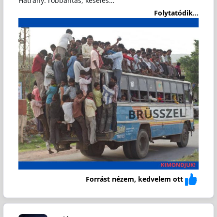
Hátrány: robbantás, késelés…
Folytatódik...
Forrást nézem, kedvelem ott