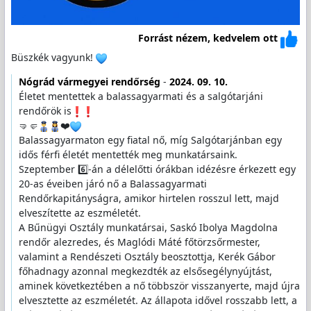
Forrást nézem, kedvelem ott
Büszkék vagyunk!
Nógrád vármegyei rendőrség
-
2024. 09. 10.
Életet mentettek a balassagyarmati és a salgótarjáni
rendőrök is
🤜🤛
️❤️
Balassagyarmaton egy fiatal nő, míg Salgótarjánban egy
idős férfi életét mentették meg munkatársaink.
Szeptember 6️⃣-án a délelőtti órákban idézésre érkezett egy
20-as éveiben járó nő a Balassagyarmati
Rendőrkapitányságra, amikor hirtelen rosszul lett, majd
elveszítette az eszméletét.
A Bűnügyi Osztály munkatársai, Saskó Ibolya Magdolna
rendőr alezredes, és Maglódi Máté főtörzsőrmester,
valamint a Rendészeti Osztály beosztottja, Kerék Gábor
főhadnagy azonnal megkezdték az elsősegélynyújtást,
aminek következtében a nő többször visszanyerte, majd újra
elvesztette az eszméletét. Az állapota idővel rosszabb lett, a