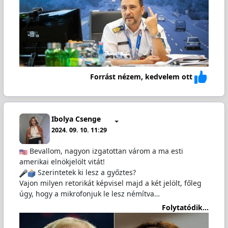
Forrást nézem, kedvelem ott
Ibolya Csenge
2024. 09. 10. 11:29
Bevallom, nagyon izgatottan várom a ma esti
amerikai elnökjelölt vitát!
️ Szerintetek ki lesz a győztes?
Vajon milyen retorikát képvisel majd a két jelölt, főleg
úgy, hogy a mikrofonjuk le lesz némítva…
Folytatódik...