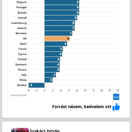
Forrást nézem, kedvelem ott
Szakács István