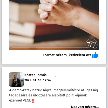
Forrást nézem, kedvelem ott
Kötter Tamás
2025. 01. 10. 17:54
A demokraták hazugságra, megfélemlítésre az igazság
tagadására és üldözésére alapított politikájának
ezennel VÉGE
Nagyon nézem...