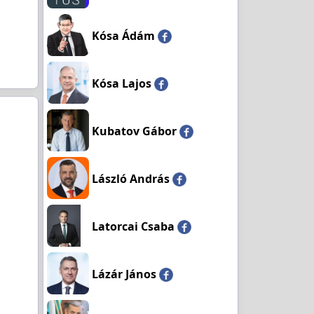
Kósa Ádám
Kósa Lajos
Kubatov Gábor
László András
Latorcai Csaba
Lázár János