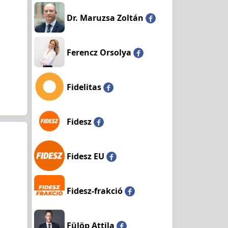
Dr. Maruzsa Zoltán
Ferencz Orsolya
Fidelitas
Fidesz
Fidesz EU
Fidesz-frakció
Fülöp Attila