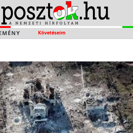
EMÉNY
Követéseim