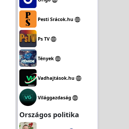
Pesti Srácok.hu
Ps TV
Tények
Vadhajtások.hu
Világgazdaság
Országos politika