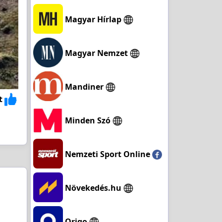
Magyar Hírlap
Magyar Nemzet
Mandiner
t
Minden Szó
Nemzeti Sport Online
Növekedés.hu
Origo