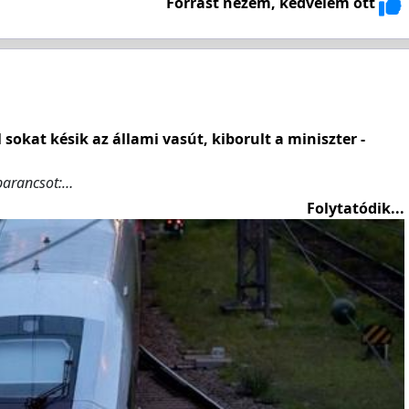
Forrást nézem, kedvelem ott
kat késik az állami vasút, kiborult a miniszter -
 parancsot:…
Folytatódik...