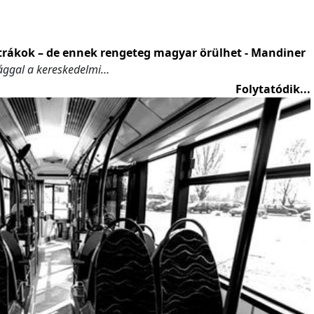
ztrákok – de ennek rengeteg magyar örülhet - Mandiner
ággal a kereskedelmi…
Folytatódik...