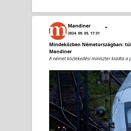
Mandiner
2024. 09. 05. 17:31
Mindeközben Németországban: túl so
Mandiner
A német közlekedési miniszter kiadta a