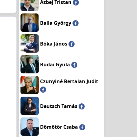
Azbej Tristan
Balla György
Bóka János
Budai Gyula
Czunyiné Bertalan Judit
Deutsch Tamás
Dömötör Csaba