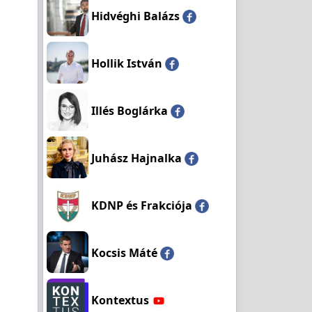
Hidvéghi Balázs
Hollik István
Illés Boglárka
Juhász Hajnalka
KDNP és Frakciója
Kocsis Máté
Kontextus