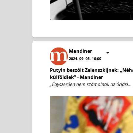
Mandiner
2024. 09. 05. 16:00
Putyin beszólt Zelenszkijnek: „Né
külföldiek” - Mandiner
„Egyszerűen nem számolnak az óriási…