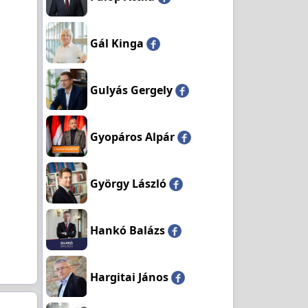
Gál Kinga
Gulyás Gergely
Gyopáros Alpár
György László
Hankó Balázs
Hargitai János