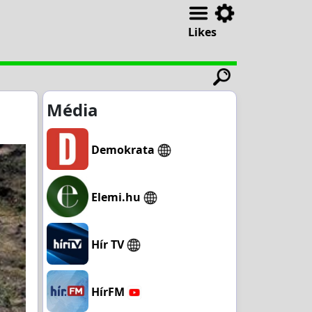
Likes
Média
Demokrata
Elemi.hu
Hír TV
HírFM