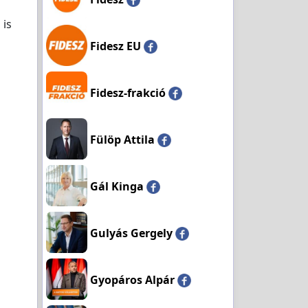
 is
Fidesz EU
Fidesz-frakció
Fülöp Attila
Gál Kinga
Gulyás Gergely
Gyopáros Alpár