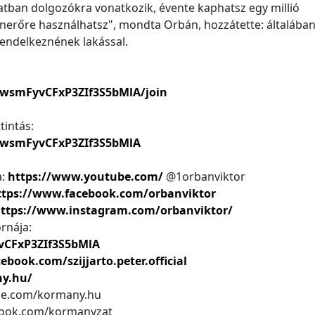
latban dolgozókra vonatkozik, évente kaphatsz egy millió
 önerőre használhatsz", mondta Orbán, hozzátette: általában
rendelkeznének lakással.
wsmFyvCFxP3ZIf3S5bMlA/join
tintás:
fwsmFyvCFxP3ZIf3S5bMlA
a:
https://www.youtube.com/
@1orbanviktor
ttps://www.facebook.com/orbanviktor
ttps://www.instagram.com/orbanviktor/
rnája:
CFxP3ZIf3S5bMlA
book.com/szijjarto.peter.official
ny.hu/
be.com/kormany.hu
book.com/kormanyzat