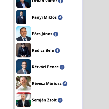
Orbán Viktor
Panyi Miklós
Pócs János
Radics Béla
Rétvári Bence
Révész Máriusz
Semjén Zsolt