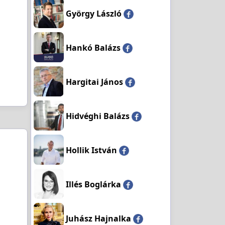
György László
Hankó Balázs
Hargitai János
Hidvéghi Balázs
Hollik István
Illés Boglárka
Juhász Hajnalka