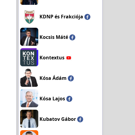
KDNP és Frakciója
Kocsis Máté
Kontextus
Kósa Ádám
Kósa Lajos
Kubatov Gábor