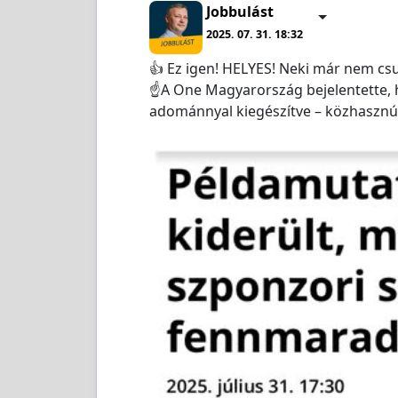
Jobbulást
2025. 07. 31. 18:32
👍 Ez igen! HELYES! Neki már nem cs
☝️A One Magyarország bejelentette, 
adománnyal kiegészítve – közhaszn