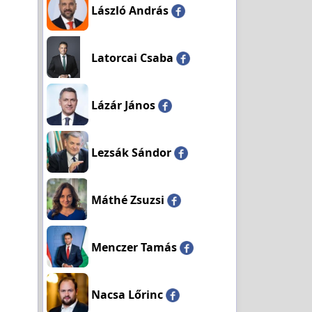
László András
Latorcai Csaba
Lázár János
Lezsák Sándor
Máthé Zsuzsi
Menczer Tamás
Nacsa Lőrinc