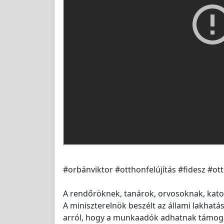
#orbánviktor #otthonfelújítás #fidesz #ot
A rendőröknek, tanárok, orvosoknak, kato
A miniszterelnök beszélt az állami lakhatá
arról, hogy a munkaadók adhatnak támoga