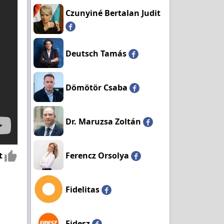
Czunyiné Bertalan Judit
Deutsch Tamás
Dömötör Csaba
Dr. Maruzsa Zoltán
t
Ferencz Orsolya
Fidelitas
Fidesz