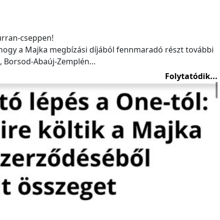
urran-cseppen!
hogy a Majka megbízási díjából fennmaradó részt további
ú, Borsod-Abaúj-Zemplén…
Folytatódik...