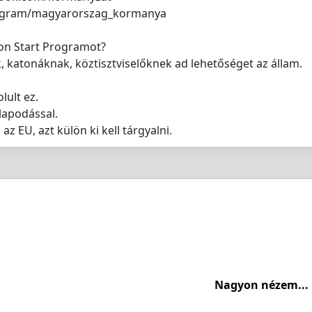
tagram/magyarorszag_kormanya
hon Start Programot?
 katonáknak, köztisztviselőknek ad lehetőséget az állam.
lult ez.
lapodással.
z EU, azt külön ki kell tárgyalni.
Nagyon nézem...