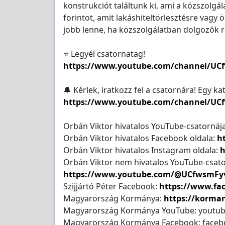
konstrukciót találtunk ki, ami a közszolgá
forintot, amit lakáshiteltörlesztésre vagy
jobb lenne, ha közszolgálatban dolgozók 
⭐ Legyél csatornatag!
https://www.youtube.com/channel/UCf
🔔 Kérlek, iratkozz fel a csatornára! Egy kat
https://www.youtube.com/channel/UC
Orbán Viktor hivatalos YouTube-csatornáj
Orbán Viktor hivatalos Facebook oldala:
h
Orbán Viktor hivatalos Instagram oldala:
h
Orbán Viktor nem hivatalos YouTube-csato
https://www.youtube.com/@UCfwsmFyv
Szijjártó Péter Facebook:
https://www.face
Magyarország Kormánya:
https://korma
Magyarország Kormánya YouTube: youtu
Magyarország Kormánya Facebook: face