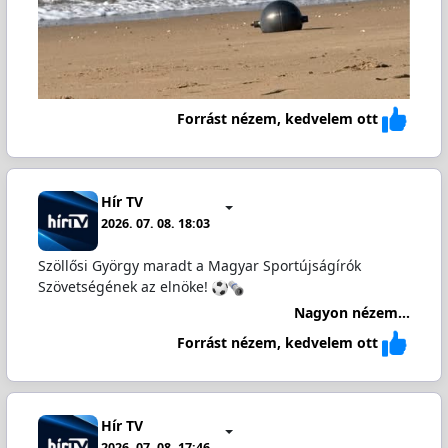
Forrást nézem, kedvelem ott
Hír TV
2026. 07. 08. 18:03
Szöllősi György maradt a Magyar Sportújságírók
Szövetségének az elnöke!
Nagyon nézem...
Forrást nézem, kedvelem ott
Hír TV
2026. 07. 08. 17:46