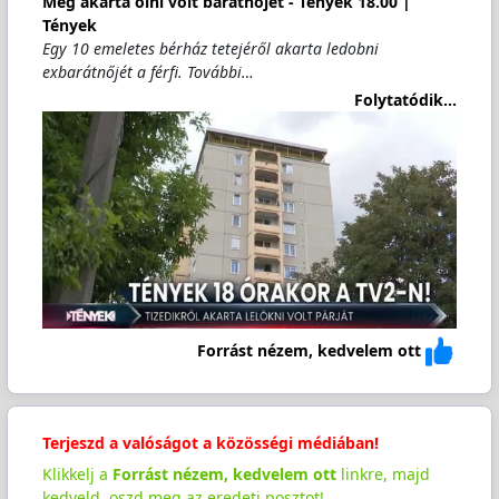
Meg akarta ölni volt barátnőjét - Tények 18.00 |
Tények
Egy 10 emeletes bérház tetejéről akarta ledobni
exbarátnőjét a férfi. További…
Folytatódik...
Forrást nézem, kedvelem ott
Terjeszd a valóságot a közösségi médiában!
Klikkelj a
Forrást nézem, kedvelem ott
linkre, majd
kedveld, oszd meg az eredeti posztot!