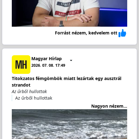
Forrást nézem, kedvelem ott
Magyar Hírlap
2026. 07. 08. 17:49
Titokzatos fémgömbök miatt lezártak egy ausztrál
strandot
Az űrből hullottak
Az űrből hullottak
Nagyon nézem...