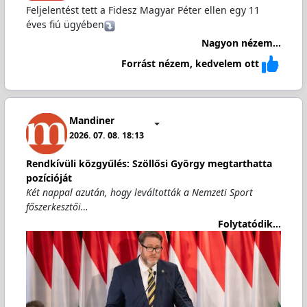
Feljelentést tett a Fidesz Magyar Péter ellen egy 11
éves fiú ügyében
Nagyon nézem...
Forrást nézem, kedvelem ott
Mandiner
2026. 07. 08. 18:13
Rendkívüli közgyűlés: Szöllősi György megtarthatta
pozícióját
Két nappal azután, hogy leváltották a Nemzeti Sport
főszerkesztői…
Folytatódik...