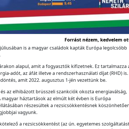
Forrást nézem, kedvelem ot
úliusában is a magyar családok kapták Európa legolcsóbb
.
árakon alapul, amit a fogyasztók kifizetnek. Ez tartalmazza 
gia-adót, az áfát illetve a rendszerhasználati díjat (RHD) is.
 döntés, amit 2022. augusztus 1-jén vezettünk be.
s az elhibázott brüsszeli szankciók okozta energiaválság,
A magyar háztartások az elmúlt két évben is Európa
llátásában részesültek a rezsicsökkentésnek köszönhetően
gjobbjai vagyunk.
telező a rezsicsökkentést (az ún. egyetemes szolgáltatást