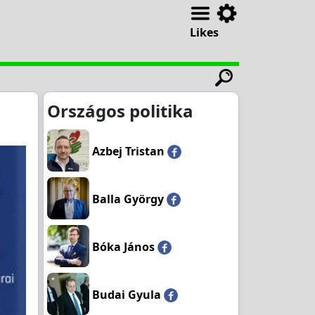
Likes
Országos politika
Azbej Tristan
Balla György
Bóka János
Budai Gyula