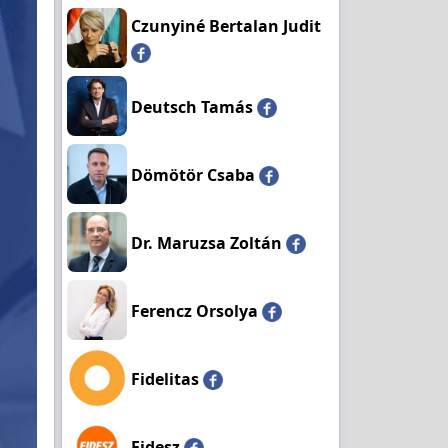
Czunyiné Bertalan Judit
Deutsch Tamás
Dömötör Csaba
Dr. Maruzsa Zoltán
Ferencz Orsolya
Fidelitas
Fidesz