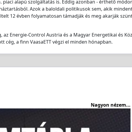
 piaci alapú szolgáltatás is. Eddig azonban - érthető módon
 háztartásból. Azok a baloldali politikusok sem, akik minden
ltelt 12 évben folyamatosan támadják és meg akarják szünt
, az Energie-Control Austria és a Magyar Energetikai és K
ott cég, a finn VaasaETT végzi el minden hónapban.
Nagyon nézem...