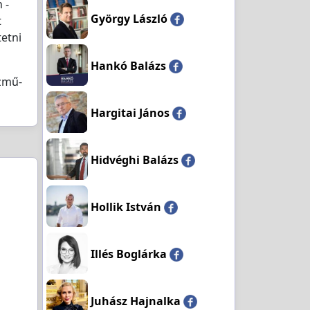
 -
György László
t
etni
Hankó Balázs
özmű-
Hargitai János
Hidvéghi Balázs
Hollik István
Illés Boglárka
Juhász Hajnalka