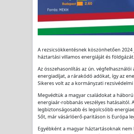
A rezsicsökkentésnek köszönhetően 2024 j
háztartási villamos energiáját és földgázát
Az összehasonlítás az ún. végfelhasználói 
energiadíjat, a rárakódó adókat, így az ener
Sikeres volt az a kormányzati rezsivédelmi
Megvédtük a magyar családokat a háború é
energiaár-robbanás veszélyes hatásaitól. 
legbiztonságosabb és legolcsóbb energiae
Sőt, már vásárlóerő-paritáson is Európa le
Egyébként a magyar háztartásoknak nem kö