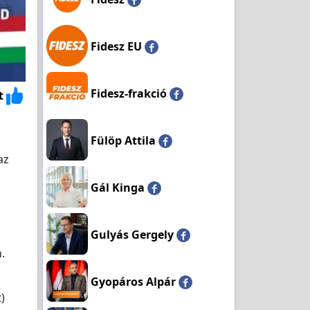
Fidesz EU
Fidesz-frakció
t
Fülöp Attila
az
Gál Kinga
Gulyás Gergely
.
Gyopáros Alpár
)