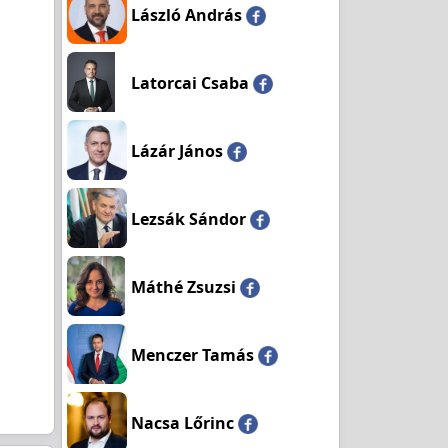
László András
Latorcai Csaba
Lázár János
Lezsák Sándor
Máthé Zsuzsi
Menczer Tamás
Nacsa Lőrinc