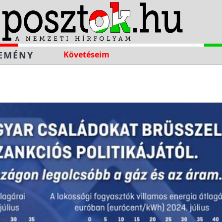
EMÉNY
Követéseim