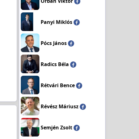
Orbán Viktor
Panyi Miklós
Pócs János
Radics Béla
Rétvári Bence
Révész Máriusz
Semjén Zsolt