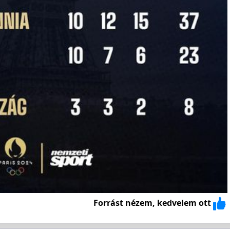
Forrást nézem, kedvelem ott