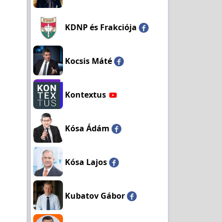
KDNP és Frakciója
Kocsis Máté
Kontextus
Kósa Ádám
Kósa Lajos
Kubatov Gábor