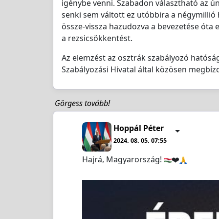
igénybe venni. Szabadon választható az ún.
senki sem váltott ez utóbbira a négymillió
össze-vissza hazudozva a bevezetése óta e
a rezsicsökkentést.
Az elemzést az osztrák szabályozó hatóság
Szabályozási Hivatal által közösen megbíz
Görgess tovább!
Hoppál Péter
2024. 08. 05. 07:55
Hajrá, Magyarország!
❤️